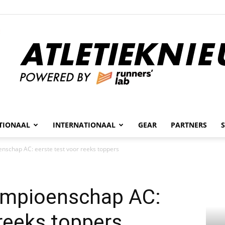
n
TIONAAL
INTERNATIONAAL
GEAR
PARTNERS
Atletieknieuws
nschap AC: eerste test voor reeks toppers
ampioenschap AC:
 reeks toppers