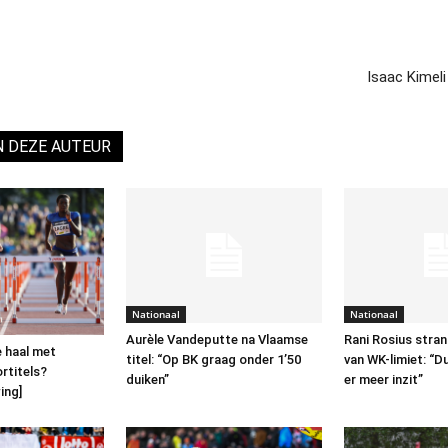
Isaac Kimeli
N DEZE AUTEUR
Nationaal
Nationaal
Aurèle Vandeputte na Vlaamse
Rani Rosius stra
e haal met
titel: “Op BK graag onder 1’50
van WK-limiet: “D
rtitels?
duiken”
er meer inzit”
ing]