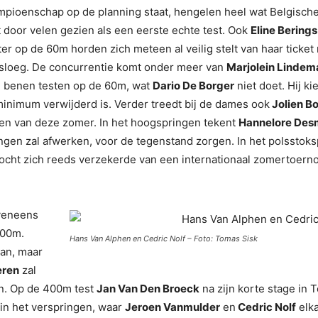
pioenschap op de planning staat, hengelen heel wat Belgische 
oor velen gezien als een eerste echte test. Ook
Eline Bering
r op de 60m horden zich meteen al veilig stelt van haar ticket 
n sloeg. De concurrentie komt onder meer van
Marjolein Lindem
le benen testen op de 60m, wat
Dario De Borger
niet doet. Hij k
inimum verwijderd is. Verder treedt bij de dames ook
Jolien 
ten van deze zomer. In het hoogspringen tekent
Hannelore Des
ngen zal afwerken, voor de tegenstand zorgen. In het polsstok
Vocht zich reeds verzekerde van een internationaal zomertoernoo
eveneens
200m.
Hans Van Alphen en Cedric Nolf – Foto: Tomas Sisk
aan, maar
eren
zal
n. Op de 400m test
Jan Van Den Broeck
na zijn korte stage in T
 in het verspringen, waar
Jeroen Vanmulder
en
Cedric Nolf
elka