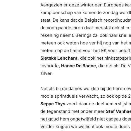
Aangezien er deze winter een Europees kam
kampioenschap van komende zondag wordt d
staat. De kans dat de Belgisch recordhoudste
de voorgaande jaren daar meestal ook al i
rekening neemt. Berings zal ook haar snel
meteen ook weten hoe ver hij nog van het m
meteen op de limiet voor het EK voor belof
Sietske Lenchant,
die ook het hinkstapspri
favoriete,
Hanne De Baene
, die net als De 
zilver.
Net als bij de dames worden bij de heren 
mooie sprintduels verwacht, zo ook op de 
Seppe Thys
voert daar de deelnemerslijst 
de tegenstand met onder meer
Stef Vanha
het goud hem ongetwijfeld niet cadeau doe
Verder krijgen we wellicht ook mooie duels