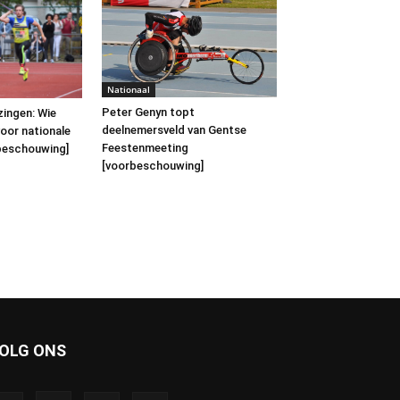
Nationaal
Peter Genyn topt
zingen: Wie
deelnemersveld van Gentse
voor nationale
Feestenmeeting
rbeschouwing]
[voorbeschouwing]
OLG ONS