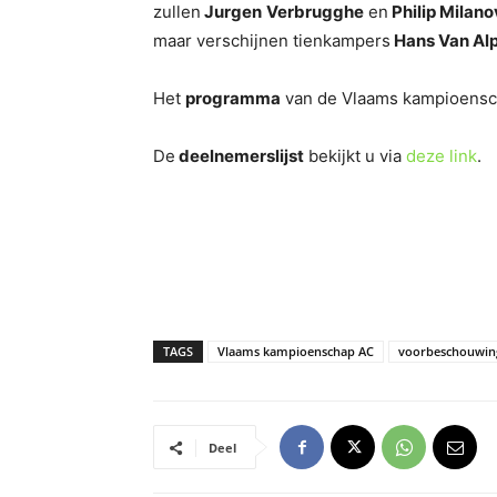
zullen
Jurgen
Verbrugghe
en
Philip Milan
maar verschijnen tienkampers
Hans Van Al
Het
programma
van de Vlaams kampioensc
De
deelnemerslijst
bekijkt u via
deze link
.
TAGS
Vlaams kampioenschap AC
voorbeschouwin
Deel