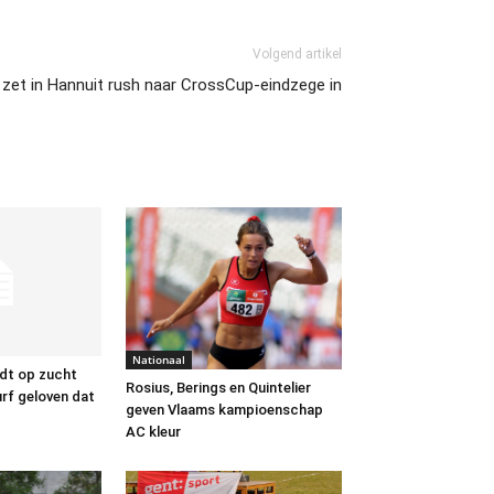
Volgend artikel
 zet in Hannuit rush naar CrossCup-eindzege in
Nationaal
ndt op zucht
Rosius, Berings en Quintelier
urf geloven dat
geven Vlaams kampioenschap
AC kleur