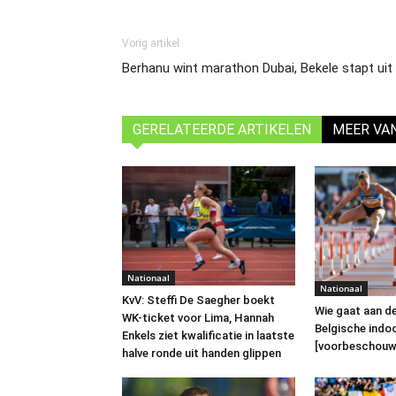
Vorig artikel
Berhanu wint marathon Dubai, Bekele stapt uit
GERELATEERDE ARTIKELEN
MEER VA
Nationaal
Nationaal
KvV: Steffi De Saegher boekt
Wie gaat aan d
WK-ticket voor Lima, Hannah
Belgische indoo
Enkels ziet kwalificatie in laatste
[voorbeschouw
halve ronde uit handen glippen