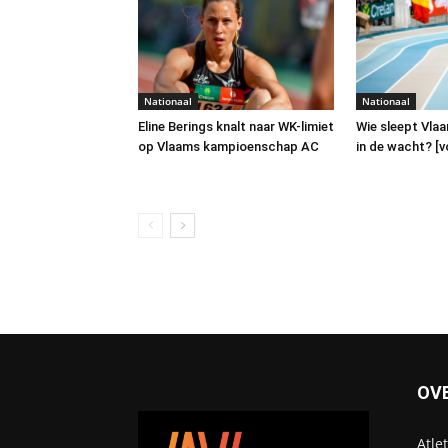
Nationaal
Nationaal
Wie sleept Vlaa
Eline Berings knalt naar WK-limiet
in de wacht? [
op Vlaams kampioenschap AC
OV
Atle