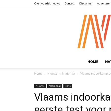
Over Atletieknieuws
Contact
Disclaimer
Advertere
HOME
NA
Home
Nieuws
Nationaal
Vlaams indoorkampioe
Nieuws
Nationaal
Piste
Vlaams indoork
eerste test voor