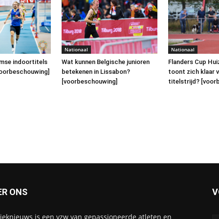
Nationaal
Nationaal
mse indoortitels
Wat kunnen Belgische junioren
Flanders Cup Hui
voorbeschouwing]
betekenen in Lissabon?
toont zich klaar 
[voorbeschouwing]
titelstrijd? [voo
ER ONS
V
tieknieuws is een vzw van gepassioneerde atleten en