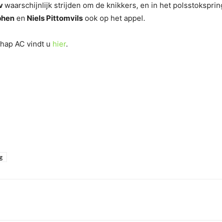
ov
waarschijnlijk strijden om de knikkers, en in het polsstokspr
phen
en
Niels Pittomvils
ook op het appel.
hap AC vindt u
hier
.
g