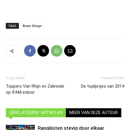
TAGS
Bram Ghuys
Vorig artikel
Volgend artikel
Toppers Van Rhijn en Zalewski
De toplijstjes van 2014
op IFAM indoor
GERELATEERDE ARTIKELEN
MEER VAN DEZE AUTEUR
Ranglijsten stevig door elkaar