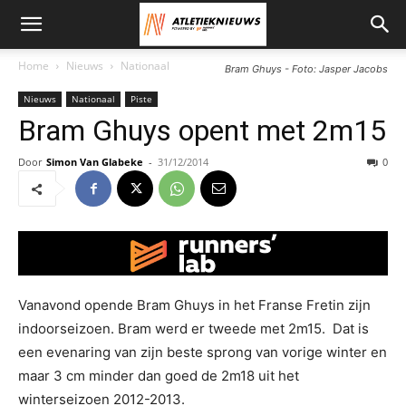
Home
Nieuws
Nationaal
Bram Ghuys - Foto: Jasper Jacobs
Nieuws
Nationaal
Piste
Bram Ghuys opent met 2m15
Door
Simon Van Glabeke
-
31/12/2014
0
Vanavond opende Bram Ghuys in het Franse Fretin zijn
indoorseizoen. Bram werd er tweede met 2m15. Dat is
een evenaring van zijn beste sprong van vorige winter en
maar 3 cm minder dan goed de 2m18 uit het
winterseizoen 2012-2013.