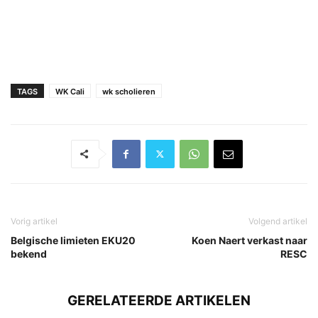
TAGS
WK Cali
wk scholieren
Vorig artikel
Volgend artikel
Belgische limieten EKU20
Koen Naert verkast naar
bekend
RESC
GERELATEERDE ARTIKELEN