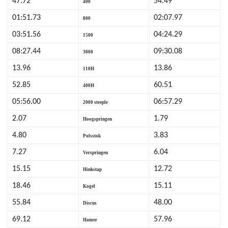
47.72
54.49
400
01:51.73
02:07.97
800
03:51.56
04:24.29
1500
08:27.44
09:30.08
3000
13.96
13.86
110H
52.85
60.51
400H
05:56.00
06:57.29
2000 steeple
2.07
1.79
Hoogspringen
4.80
3.83
Polsstok
7.27
6.04
Verspringen
15.15
12.72
Hinkstap
18.46
15.11
Kogel
55.84
48.00
Discus
69.12
57.96
Hamer