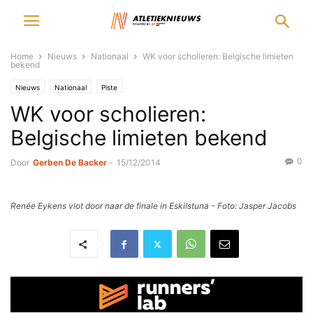
Home
Nieuws
Nationaal
WK voor scholieren: Belgische limieten
bekend
Nieuws
Nationaal
Piste
WK voor scholieren:
Belgische limieten bekend
0
Door
Gerben De Backer
-
15/12/2014
Renée Eykens vlot door naar de finale in Eskilstuna - Foto: Jasper Jacobs