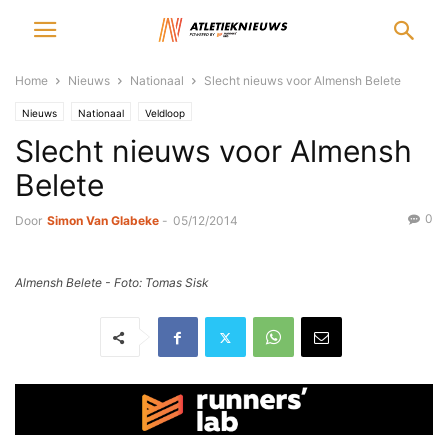
Home
Nieuws
Nationaal
Slecht nieuws voor Almensh Belete
Nieuws
Nationaal
Veldloop
Slecht nieuws voor Almensh
Belete
0
Door
Simon Van Glabeke
-
05/12/2014
Almensh Belete - Foto: Tomas Sisk