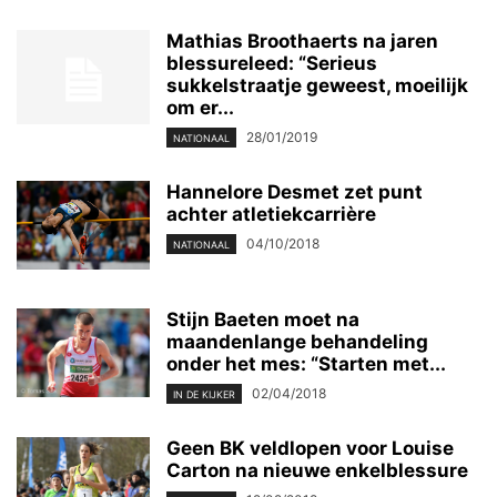
Mathias Broothaerts na jaren
blessureleed: “Serieus
sukkelstraatje geweest, moeilijk
om er...
28/01/2019
NATIONAAL
Hannelore Desmet zet punt
achter atletiekcarrière
04/10/2018
NATIONAAL
Stijn Baeten moet na
maandenlange behandeling
onder het mes: “Starten met...
02/04/2018
IN DE KIJKER
Geen BK veldlopen voor Louise
Carton na nieuwe enkelblessure