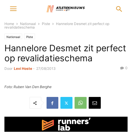
Home
Nationaal
Piste
Hannelore Desmet zit perfect op
revalidatieschema
Nationaal
Piste
Hannelore Desmet zit perfect
op revalidatieschema
0
Door
Levi Hoste
-
27/08/2013
Foto: Ruben Van Den Berghe