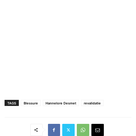
TAGS
Blessure
Hannelore Desmet
revalidatie