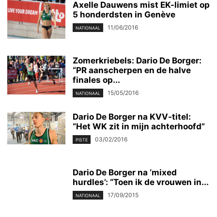
Axelle Dauwens mist EK-limiet op
5 honderdsten in Genève
11/06/2016
NATIONAAL
Zomerkriebels: Dario De Borger:
“PR aanscherpen en de halve
finales op...
15/05/2016
NATIONAAL
Dario De Borger na KVV-titel:
“Het WK zit in mijn achterhoofd”
03/02/2016
PISTE
Dario De Borger na ‘mixed
hurdles’: “Toen ik de vrouwen in...
17/09/2015
NATIONAAL