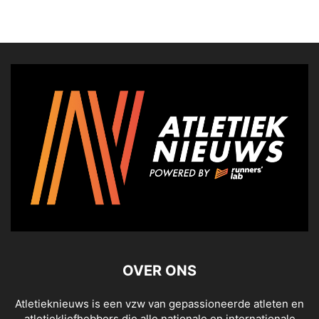
OVER ONS
Atletieknieuws is een vzw van gepassioneerde atleten en
atletiekliefhebbers die alle nationale en internationale