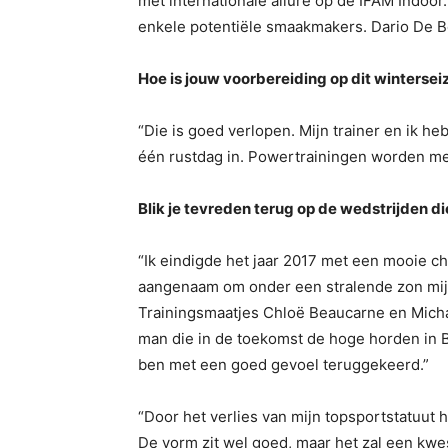
met internationale allure op de IFAM Indoor
enkele potentiële smaakmakers. Dario De B
Hoe is jouw voorbereiding op dit winterse
“Die is goed verlopen. Mijn trainer en ik h
één rustdag in. Powertrainingen worden m
Blik je tevreden terug op de wedstrijden di
“Ik eindigde het jaar 2017 met een mooie c
aangenaam om onder een stralende zon mijn 
Trainingsmaatjes Chloë Beaucarne en Micha
man die in de toekomst de hoge horden in Be
ben met een goed gevoel teruggekeerd.”
“Door het verlies van mijn topsportstatuut h
De vorm zit wel goed, maar het zal een kwes