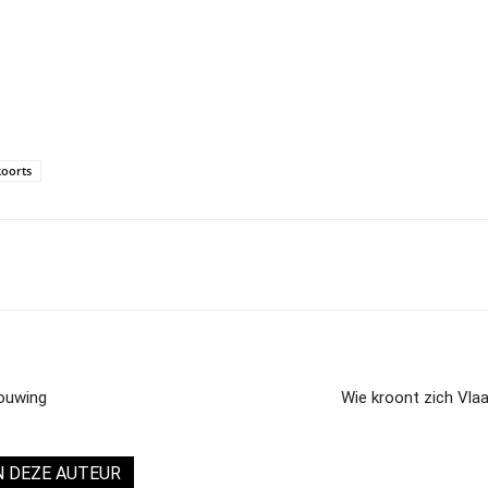
koorts
houwing
Wie kroont zich Vla
N DEZE AUTEUR