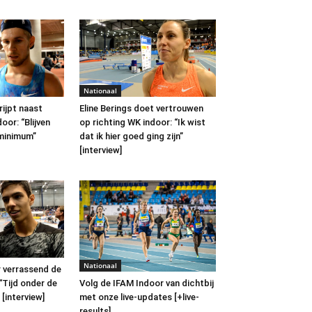
Nationaal
ijpt naast
Eline Berings doet vertrouwen
oor: “Blijven
op richting WK indoor: “Ik wist
minimum”
dat ik hier goed ging zijn”
[interview]
Nationaal
 verrassend de
“Tijd onder de
Volg de IFAM Indoor van dichtbij
 [interview]
met onze live-updates [+live-
results]