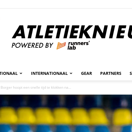
n
TIONAAL
INTERNATIONAAL
GEAR
PARTNERS
Atletieknieuws
Borger hoopt een snelle tijd te klokken na...