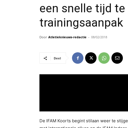
een snelle tijd t
trainingsaanpak
Door
Atletieknieuws-redactie
-
08/02/2018
Deel
De IFAM Koorts begint stilaan weer te stijg