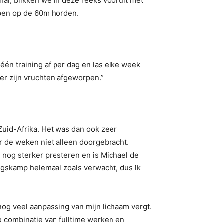
hal, blikken we in deze reeks vooruit met
open op de 60m horden.
één training af per dag en las elke week
er zijn vruchten afgeworpen.”
Zuid-Afrika. Het was dan ook zeer
r de weken niet alleen doorgebracht.
nog sterker presteren en is Michael de
ingskamp helemaal zoals verwacht, dus ik
t nog veel aanpassing van mijn lichaam vergt.
de combinatie van fulltime werken en