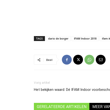
TAGS
dario de borger
IFAM Indoor 2018
ifam-
Deel
Vorig artikel
Het bekijken waard: Dé IFAM Indoor voorbesc
GERELATEERDE ARTIKELEN
MEER VA