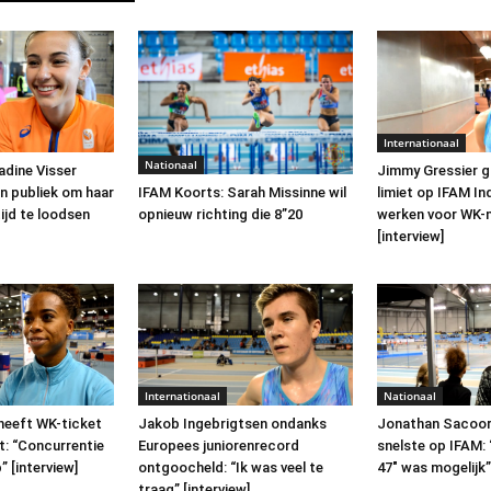
Internationaal
Nationaal
adine Visser
Jimmy Gressier gr
n publiek om haar
limiet op IFAM Ind
IFAM Koorts: Sarah Missinne wil
tijd te loodsen
werken voor WK-
opnieuw richting die 8”20
[interview]
Internationaal
Nationaal
heeft WK-ticket
Jakob Ingebrigtsen ondanks
Jonathan Sacoor
t: “Concurrentie
Europees juniorenrecord
snelste op IFAM: 
” [interview]
ontgoocheld: “Ik was veel te
47″ was mogelijk”
traag” [interview]