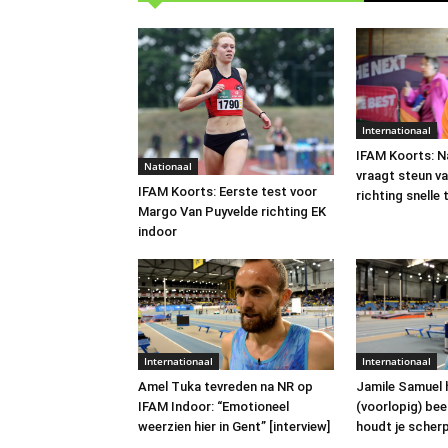
Internationaal
IFAM Koorts: N
Nationaal
vraagt steun va
IFAM Koorts: Eerste test voor
richting snelle 
Margo Van Puyvelde richting EK
indoor
Internationaal
Internationaal
Amel Tuka tevreden na NR op
Jamile Samuel 
IFAM Indoor: “Emotioneel
(voorlopig) bee
weerzien hier in Gent” [interview]
houdt je scherp