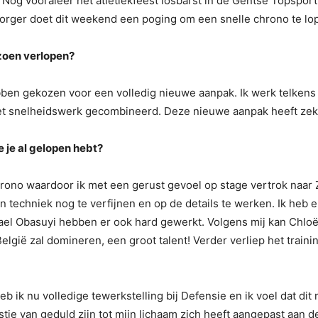
. Nog vooraleer het atletiekfeest losbarst in de Gentse Topsport
orger doet dit weekend een poging om een snelle chrono te l
izoen verlopen?
ebben
gekozen voor een volledig nieuwe aanpak. Ik werk telkens 
et snelheidswerk gecombineerd. Deze nieuwe aanpak
heeft zek
e je al gelopen hebt?
hrono waardoor ik met een gerust gevoel op stage vertrok naar 
techniek nog te verfijnen en op de details te werken. Ik heb e
el Obasuyi hebben er ook hard gewerkt. Volgens mij kan Chloë 
lgië zal domineren, een groot talent! Verder verliep het train
eb ik nu volledige tewerkstelling bij Defensie en ik voel dat di
tie van geduld zijn tot mijn lichaam zich heeft aangepast aan 