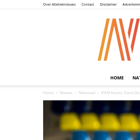
Over Atletieknieuws
Contact
Disclaimer
Advertere
HOME
NA
Home
Nieuws
Nationaal
IFAM Koorts: Dario De 