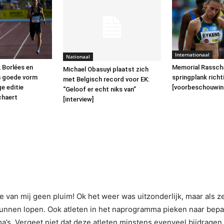
Internationaal
Nationaal
Memorial Rasscha
 Borlées en
Michael Obasuyi plaatst zich
springplank richti
n goede vorm
met Belgisch record voor EK:
[voorbeschouwin
ge editie
“Geloof er echt niks van”
chaert
[interview]
tie van mij geen pluim! Ok het weer was uitzonderlijk, maar als
nnen lopen. Ook atleten in het naprogramma pieken naar bepaald
s. Vergeet niet dat deze atleten minstens evenveel bijdragen 