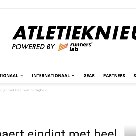
n
TIONAAL
INTERNATIONAAL
GEAR
PARTNERS
Atletieknieuws
digt met heel wat nattigheid
ert eindigt met heel