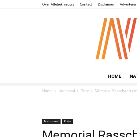
Over Atletieknieuws
Contact
Disclaimer
Advertere
HOME
NA
Home
Nationaal
Piste
Memorial Rasschaert ein
Nationaal
Piste
Memorial Rasscha