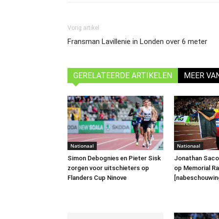
Vorig artikel
Fransman Lavillenie in Londen over 6 meter
GERELATEERDE ARTIKELEN
MEER VA
Nationaal
Nationaal
Jonathan Saco
Simon Debognies en Pieter Sisk
op Memorial R
zorgen voor uitschieters op
[nabeschouwin
Flanders Cup Ninove