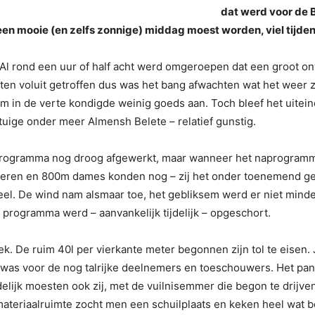
dat werd voor de 
 een mooie (en zelfs zonnige) middag moest worden, viel tijden
. Al rond een uur of half acht werd omgeroepen dat een groot 
ten voluit getroffen dus was het bang afwachten wat het weer 
 in de verte kondigde weinig goeds aan. Toch bleef het uiteinde
uige onder meer Almensh Belete – relatief gunstig.
fdprogramma nog droog afgewerkt, maar wanneer het naprogramm
eren en 800m dames konden nog – zij het onder toenemend ge
el. De wind nam alsmaar toe, het gebliksem werd er niet minde
 programma werd – aanvankelijk tijdelijk – opgeschort.
ek. De ruim 40l per vierkante meter begonnen zijn tol te eisen. 
it was voor de nog talrijke deelnemers en toeschouwers. Het 
lijk moesten ook zij, met de vuilnisemmer die begon te drijven
ateriaalruimte zocht men een schuilplaats en keken heel wat b