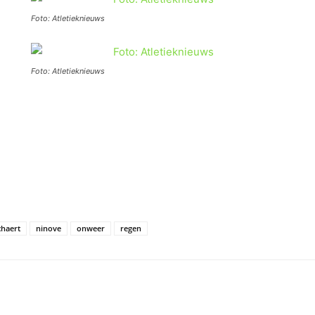
Foto: Atletieknieuws
Foto: Atletieknieuws
chaert
ninove
onweer
regen