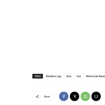
TAGS
flanders cup
foto
hot
Memorial Rass
Deel