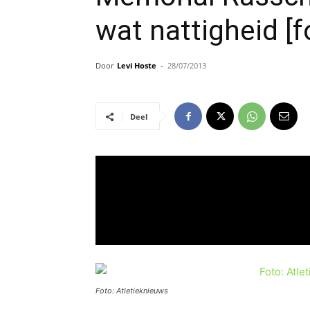
wat nattigheid [f
Door
Levi Hoste
-
28/07/2013
Deel
Foto: Atletieknieuws