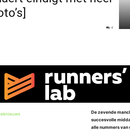
oto’s]
4
De zevende manch
succesvolle midda
alle nummers van u