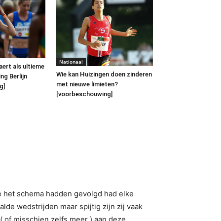
Nationaal
ert als ultieme
Wie kan Huizingen doen zinderen
ng Berlijn
met nieuwe limieten?
g]
[voorbeschouwing]
 ze het schema hadden gevolgd had elke
e wedstrijden maar spijtig zijn zij vaak
( of misschien zelfs meer ) aan deze