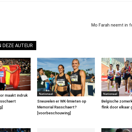
Mo Farah neemt in f
N DEZE AUTEUR
Nationaal
Nationaal
or maakt indruk
asschaert
Sneuvelen er WK-limieten op
Belgische zomerk
g]
Memorial Rasschaert?
flink door elkaar
[voorbeschouwing]