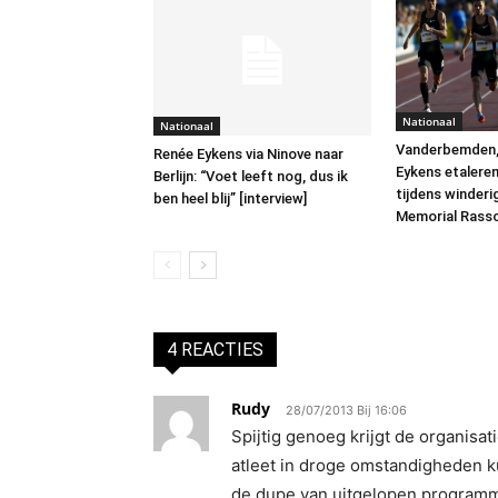
Nationaal
Nationaal
Vanderbemden,
Renée Eykens via Ninove naar
Eykens etalere
Berlijn: “Voet leeft nog, dus ik
tijdens winderi
ben heel blij” [interview]
Memorial Rass
4 REACTIES
Rudy
28/07/2013 Bij 16:06
Spijtig genoeg krijgt de organisa
atleet in droge omstandigheden ku
de dupe van uitgelopen programma’