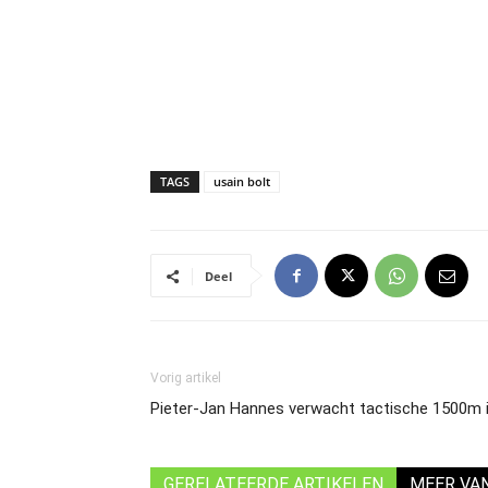
TAGS
usain bolt
Deel
Vorig artikel
Pieter-Jan Hannes verwacht tactische 1500m i
GERELATEERDE ARTIKELEN
MEER VA