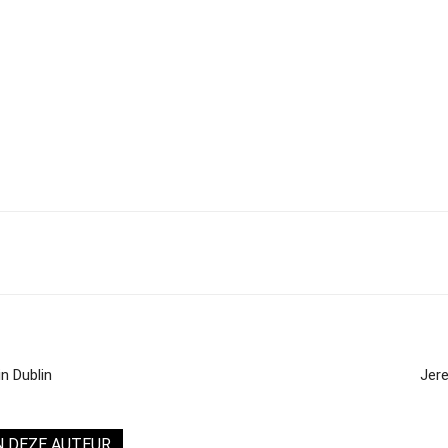
n Dublin
Jer
N DEZE AUTEUR