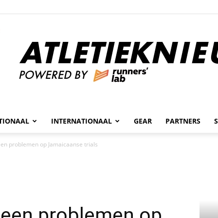
n
TIONAAL
INTERNATIONAAL
GEAR
PARTNERS
Atletieknieuws
een problemen op Jamaicaanse trials
 geen problemen op