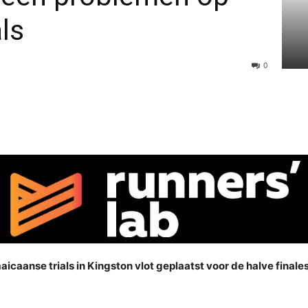
ls
0
icaanse trials in Kingston vlot geplaatst voor de halve finale