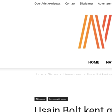
Over Atletieknieuws
Contact
Disclaimer
Advertere
HOME
NA
Home
Nieuws
Internationaal
Usain Bolt kent g
Nieuws
Internationaal
Usain Bolt kent