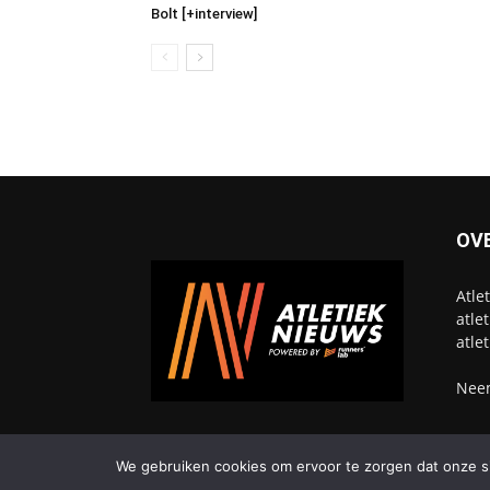
Bolt [+interview]
OV
Atle
atle
atle
Neem
We gebruiken cookies om ervoor te zorgen dat onze sit
© Atletieknieuws - Alle rechten voorbehouden