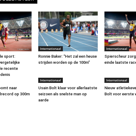
Internationaal
Internationaal
e sport:
Spierscheur zorg
Ronnie Baker: “Het zal een heuse
ergetelijke
einde laatste rac
strijden worden op de 100m”
e recente
edenis
Internationaal
Internationaal
oomt naar
Usain Bolt klaar voor allerlaatste
Nieuw atletiekev
ldrecord op 300m
seizoen als snelste man op
Bolt voor eerste 
aarde