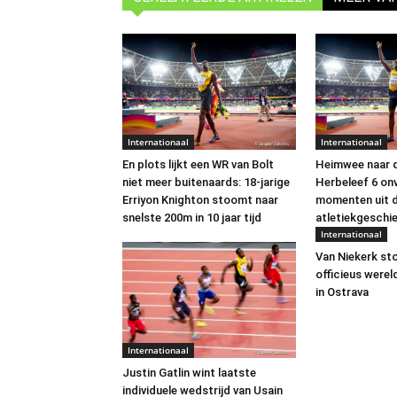
Internationaal
Internationaal
En plots lijkt een WR van Bolt
Heimwee naar d
niet meer buitenaards: 18-jarige
Herbeleef 6 onv
Erriyon Knighton stoomt naar
momenten uit d
snelste 200m in 10 jaar tijd
atletiekgeschi
Internationaal
Van Niekerk st
officieus were
in Ostrava
Internationaal
Justin Gatlin wint laatste
individuele wedstrijd van Usain