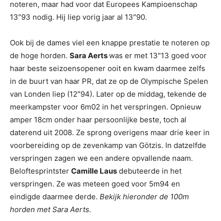
noteren, maar had voor dat Europees Kampioenschap
13″93 nodig. Hij liep vorig jaar al 13″90.
Ook bij de dames viel een knappe prestatie te noteren op
de hoge horden.
Sara Aerts
was er met 13″13 goed voor
haar beste seizoensopener ooit en kwam daarmee zelfs
in de buurt van haar PR, dat ze op de Olympische Spelen
van Londen liep (12″94). Later op de middag, tekende de
meerkampster voor 6m02 in het verspringen. Opnieuw
amper 18cm onder haar persoonlijke beste, toch al
daterend uit 2008. Ze sprong overigens maar drie keer in
voorbereiding op de zevenkamp van Götzis. In datzelfde
verspringen zagen we een andere opvallende naam.
Beloftesprintster
Camille Laus
debuteerde in het
verspringen. Ze was meteen goed voor 5m94 en
eindigde daarmee derde.
Bekijk hieronder de 100m
horden met Sara Aerts.