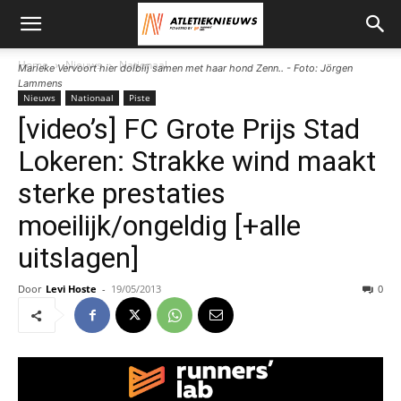
Home
Nieuws
Nationaal
Marieke Vervoort hier dolblij samen met haar hond Zenn.. - Foto: Jörgen
Lammens
Nieuws
Nationaal
Piste
[video’s] FC Grote Prijs Stad
Lokeren: Strakke wind maakt
sterke prestaties
moeilijk/ongeldig [+alle
uitslagen]
Door
Levi Hoste
-
19/05/2013
0