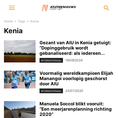
Home
Tags
Kenia
Kenia
Gezant van AIU in Kenia getuigt:
“Dopinggebruik wordt
gebanaliseerd: als iedereen...
19/09/2024
INTERNATIONAAL
Voormalig wereldkampioen Elijah
Manangoi voorlopig geschorst
door AIU
23/07/2020
INTERNATIONAAL
Manuela Soccol blikt vooruit:
“Een meerjarenplanning richting
2020”