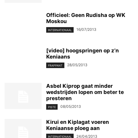
Officieel: Geen Rudisha op WK
Moskou
16/07/2013
INTERNATIONAAL
[video] hoogspringen op z’n
Keniaans
28/05/2013
FRAPPANT
Asbel Kiprop gaat minder
wedstrijden lopen om beter te
presteren
08/05/2013
PISTE
Kirui en Kiplagat voeren
Keniaanse ploeg aan
24/04/2013
INTERNATIONAAL