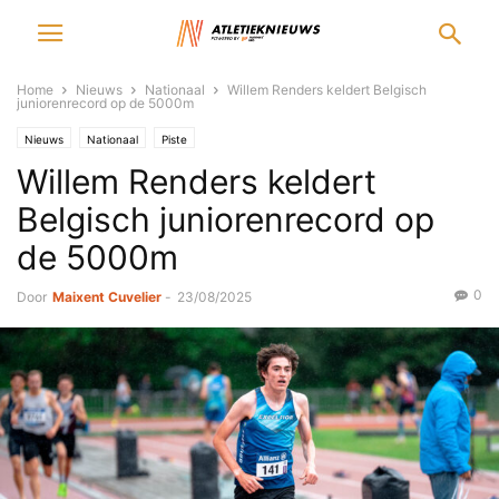
Home
Nieuws
Nationaal
Willem Renders keldert Belgisch
juniorenrecord op de 5000m
Nieuws
Nationaal
Piste
Willem Renders keldert
Belgisch juniorenrecord op
de 5000m
0
Door
Maixent Cuvelier
-
23/08/2025