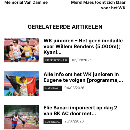
Memorial Van Damme
Merel Maes toont zich klaar
voor het WK
GERELATEERDE ARTIKELEN
WK junioren – Net geen medaille
voor Willem Renders (5.000m);
Kyani...
06/08/2026
INTERNATIONAAL
Alle info om het WK junioren in
Eugene te volgen [programma,...
04/08/2026
NATIONAAL
Elie Bacari imponeert op dag 2
van BK AC door met...
26/07/2026
NATIONAAL