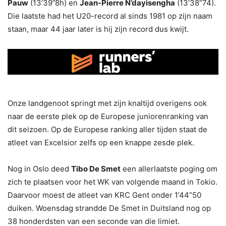
Pauw
(13’39”8h) en
Jean-Pierre N’dayisengha
(13’38”74).
Die laatste had het U20-record al sinds 1981 op zijn naam
staan, maar 44 jaar later is hij zijn record dus kwijt.
Onze landgenoot springt met zijn knaltijd overigens ook
naar de eerste plek op de Europese juniorenranking van
dit seizoen. Op de Europese ranking aller tijden staat de
atleet van Excelsior zelfs op een knappe zesde plek.
Nog in Oslo deed
Tibo De Smet
een allerlaatste poging om
zich te plaatsen voor het WK van volgende maand in Tokio.
Daarvoor moest de atleet van KRC Gent onder 1’44”50
duiken. Woensdag strandde De Smet in Duitsland nog op
38 honderdsten van een seconde van die limiet.