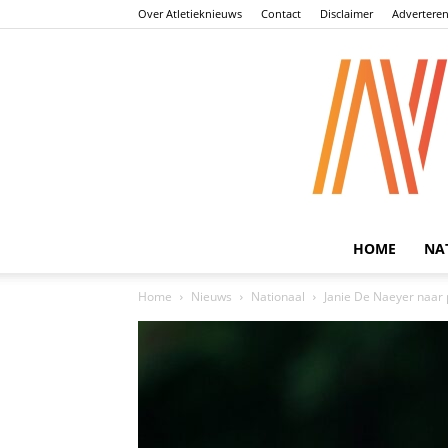
Over Atletieknieuws
Contact
Disclaimer
Advertere
HOME
NA
Home
Nieuws
Nationaal
Janie De Naeyer naar p