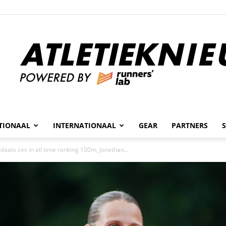
n
TIONAAL
INTERNATIONAAL
GEAR
PARTNERS
Atletieknieuws
laats zes in all time ranking 100m, Jonathan...