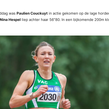
iddag was
Paulien Couckuyt
in actie gekomen op de lage horden
Nina Hespel
liep achter haar 56″80. In een bijkomende 200m k