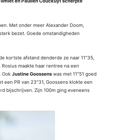
-limiet en Paulien Couckuyt scherpte
men. Met onder meer Alexander Doom,
n sterk bezet. Goede omstandigheden
de kortste afstand denderde ze naar 11″35,
. Rosius maakte haar rentree na een
. Ook
Justine Goossens
was met 11″51 goed
t een PR van 23″31, Goossens klokte een
rd bijschrijven. Zijn 100m ging eveneens