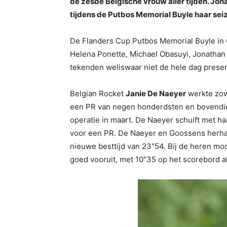
de zesde Belgische vrouw aller tijden. Jo
tijdens de Putbos Memorial Buyle haar sei
De Flanders Cup Putbos Memorial Buyle i
Helena Ponette, Michael Obasuyi, Jonathan
tekenden weliswaar niet de hele dag presen
Belgian Rocket
Janie De Naeyer
werkte zowe
een PR van negen honderdsten en bovend
operatie in maart. De Naeyer schuift met ha
voor een PR. De Naeyer en Goossens herha
nieuwe besttijd van 23″54. Bij de heren mo
goed vooruit, met 10″35 op het scorebord al