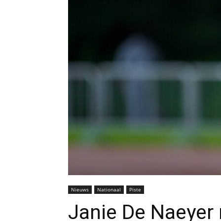
Nieuws
Nationaal
Piste
Janie De Naeyer n