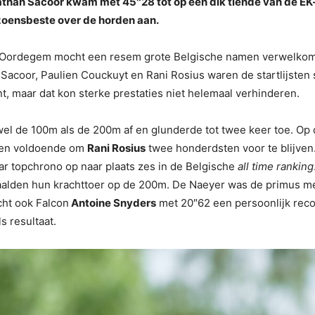
nathan Sacoor kwam met 45″28 tot op een dik tiende van de EK
zoensbeste over de horden aan.
n Oordegem mocht een resem grote Belgische namen verwelko
 Sacoor, Paulien Couckuyt en Rani Rosius waren de startlijste
t, maar dat kon sterke prestaties niet helemaal verhinderen.
l de 100m als de 200m af en glunderde tot twee keer toe. Op 
ien voldoende om
Rani Rosius
twee honderdsten voor te blijven
ar topchrono op naar plaats zes in de Belgische
all time ranking
alden hun krachttoer op de 200m. De Naeyer was de primus me
cht ook Falcon
Antoine Snyders
met 20″62 een persoonlijk reco
s resultaat.