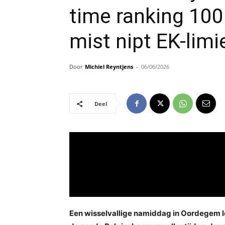
time ranking 10
mist nipt EK-limi
Door
Michiel Reyntjens
-
06/06/2026
Deel
Een wisselvallige namiddag in Oordegem le