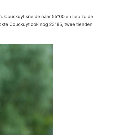
. Couckuyt snelde naar 55″00 en liep zo de
lokte Couckuyt ook nog 23″85, twee tienden