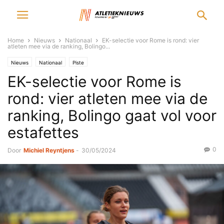
Home
Nieuws
Nationaal
EK-selectie voor Rome is rond: vier
atleten mee via de ranking, Bolingo...
Nieuws
Nationaal
Piste
EK-selectie voor Rome is
rond: vier atleten mee via de
ranking, Bolingo gaat vol voor
estafettes
0
Door
Michiel Reyntjens
-
30/05/2024