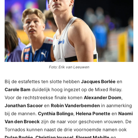
Foto: Erik van Leeuwen
Bij de estafettes ten slotte hebben
Jacques Borlée
en
Carole Bam
duidelijk hoog ingezet op de Mixed Relay.
Voor de rechtstreekse finale komen
Alexander Doom
,
Jonathan Sacoor
en
Robin Vanderbemden
in aanmerking
bij de mannen.
Cynthia Bolingo
,
Helena Ponette
en
Naomi
Van den Broeck
zijn de naar voor geschoven vrouwen. De
Tornados kunnen naast de drie voornoemde namen ook
Dylan Borlée
,
Christian Iguacel
,
Florent Mabille
en