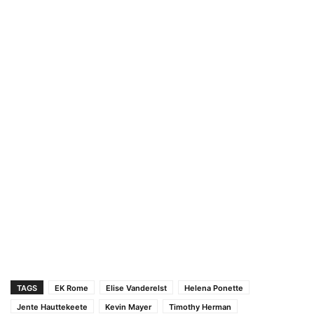
TAGS
EK Rome
Elise Vanderelst
Helena Ponette
Jente Hauttekeete
Kevin Mayer
Timothy Herman