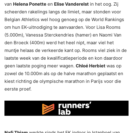
van
Helena Ponette
en
Elise Vanderelst
in het oog. Zij
scheerden rakelings langs de limiet, maar stonden voor
Belgian Athletics wel hoog genoeg op de World Rankings
om hun EK-uitnodiging te aanvaarden. Voor Lisa Rooms
(5.000m), Vanessa Sterckendries (hamer) en Naomi Van
den Broeck (400m) werd het heel nipt, maar viel het
muntje helaas de verkeerde kant op. Rooms viel ziek in de
laatste week van de kwalificatieperiode en kon daardoor
geen laatste poging meer wagen.
Chloé Herbiet
was op
zowel de 10.000m als op de halve marathon geplaatst en
kiest richting de olympische marathon in Parijs voor die
eerste proef.
Nafi Thiam
werkte sinds het EK indoor in Istanboel van