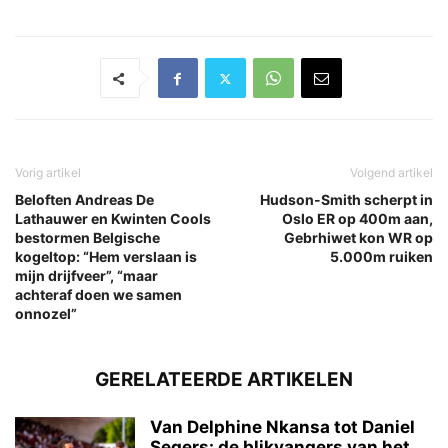
Vorig artikel
Volgend artikel
Beloften Andreas De
Hudson-Smith scherpt in
Lathauwer en Kwinten Cools
Oslo ER op 400m aan,
bestormen Belgische
Gebrhiwet kon WR op
kogeltop: “Hem verslaan is
5.000m ruiken
mijn drijfveer”, “maar
achteraf doen we samen
onnozel”
GERELATEERDE ARTIKELEN
Van Delphine Nkansa tot Daniel
Segers: de blikvangers van het