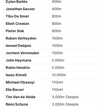
Dylan Borlée
400m
Jonathan Sacoor
400m
Tibo De Smet
800m
Eliott Crestan
800m
Pieter Sisk
800m
Ruben Verheyden
1500m
Ismael Debjani
1500m
Jochem Vermeulen
1500m
John Heymans
5.000m
Robin Hendrix
5.000m
Isaac Kimeli
10.000m
Michael Obasuyi
110mH
Elie Bacari
110mH
Tim Van de Velde
3.000m Steeple
Rémi Schyns
3.000m Steeple