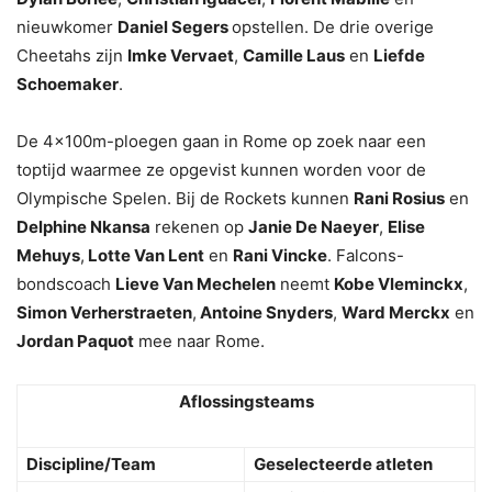
nieuwkomer
Daniel Segers
opstellen. De drie overige
Cheetahs zijn
Imke Vervaet
,
Camille Laus
en
Liefde
Schoemaker
.
De 4x100m-ploegen gaan in Rome op zoek naar een
toptijd waarmee ze opgevist kunnen worden voor de
Olympische Spelen. Bij de Rockets kunnen
Rani Rosius
en
Delphine Nkansa
rekenen op
Janie De Naeyer
,
Elise
Mehuys
,
Lotte Van Lent
en
Rani Vincke
. Falcons-
bondscoach
Lieve Van Mechelen
neemt
Kobe Vleminckx
,
Simon Verherstraeten
,
Antoine Snyders
,
Ward Merckx
en
Jordan Paquot
mee naar Rome.
Aflossingsteams
Discipline/Team
Geselecteerde atleten