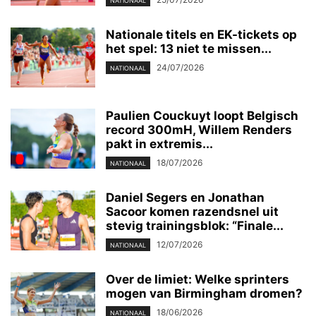
NATIONAAL
Nationale titels en EK-tickets op
het spel: 13 niet te missen...
24/07/2026
NATIONAAL
Paulien Couckuyt loopt Belgisch
record 300mH, Willem Renders
pakt in extremis...
18/07/2026
NATIONAAL
Daniel Segers en Jonathan
Sacoor komen razendsnel uit
stevig trainingsblok: “Finale...
12/07/2026
NATIONAAL
Over de limiet: Welke sprinters
mogen van Birmingham dromen?
18/06/2026
NATIONAAL