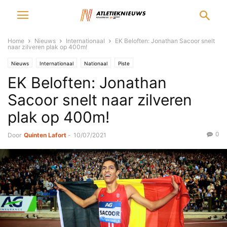
Home
Nieuws
Internationaal
EK Beloften: Jonathan Sacoor snelt
naar zilveren plak op 400m!
Nieuws
Internationaal
Nationaal
Piste
EK Beloften: Jonathan
Sacoor snelt naar zilveren
plak op 400m!
0
Door
Quinten Lafort
-
10/07/2021