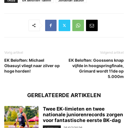
TAGS
EK Beloften Tallinn
Jonathan Sacoor
Vorig artikel
Volgend artikel
EK Beloften: Michael
EK Beloften: Goossens knap
Obasuyi vliegt naar zilver op
vijfde in hoogspringfinale,
hoge horden!
Grimard wordt 11de op
5.000m
GERELATEERDE ARTIKELEN
Twee EK-limieten en twee
nationale juniorenrecords zorgen
voor fantastische eerste BK-dag
25/07/2026