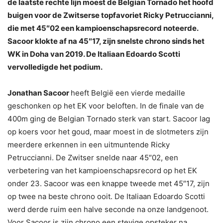
de laatste rechte lijn moest de Belgian Tornado het hoofd
buigen voor de Zwitserse topfavoriet Ricky Petruccianni,
die met 45″02 een kampioenschapsrecord noteerde.
Sacoor klokte af na 45″17, zijn snelste chrono sinds het
WK in Doha van 2019. De Italiaan Edoardo Scotti
vervolledigde het podium.
Jonathan Sacoor
heeft België een vierde medaille
geschonken op het EK voor beloften. In de finale van de
400m ging de Belgian Tornado sterk van start. Sacoor lag
op koers voor het goud, maar moest in de slotmeters zijn
meerdere erkennen in een uitmuntende Ricky
Petruccianni. De Zwitser snelde naar 45″02, een
verbetering van het kampioenschapsrecord op het EK
onder 23. Sacoor was een knappe tweede met 45″17, zijn
op twee na beste chrono ooit. De Italiaan Edoardo Scotti
werd derde ruim een halve seconde na onze landgenoot.
Voor Sacoor is zijn chrono een stevige opsteker na