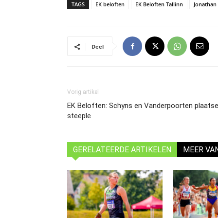
TAGS
EK beloften
EK Beloften Tallinn
Jonathan
Deel
Vorig artikel
EK Beloften: Schyns en Vanderpoorten plaatse
steeple
GERELATEERDE ARTIKELEN
MEER VA