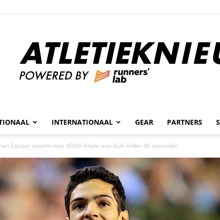
n
TIONAAL
INTERNATIONAAL
GEAR
PARTNERS
Atletieknieuws
than Sacoor stoomt naar 400m-finale met duik onder 46 seconden