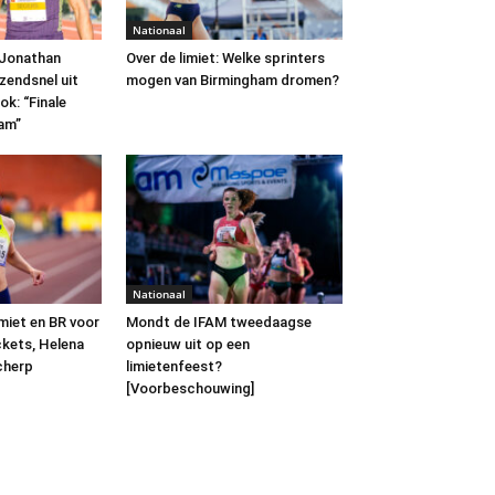
Nationaal
 Jonathan
Over de limiet: Welke sprinters
endsnel uit
mogen van Birmingham dromen?
ok: “Finale
ham”
Nationaal
miet en BR voor
Mondt de IFAM tweedaagse
ckets, Helena
opnieuw uit op een
cherp
limietenfeest?
[Voorbeschouwing]