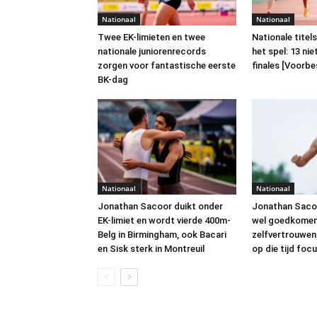
Nationaal
Nationaal
Twee EK-limieten en twee
Nationale titel
nationale juniorenrecords
het spel: 13 nie
zorgen voor fantastische eerste
finales [Voorb
BK-dag
Nationaal
Nationaal
Jonathan Sacoor duikt onder
Jonathan Sacoo
EK-limiet en wordt vierde 400m-
wel goedkomen:
Belg in Birmingham, ook Bacari
zelfvertrouwen,
en Sisk sterk in Montreuil
op die tijd foc