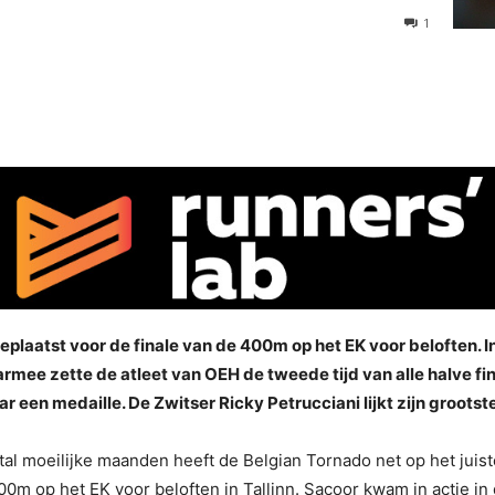
1
plaatst voor de finale van de 400m op het EK voor beloften. In
rmee zette de atleet van OEH de tweede tijd van alle halve fi
r een medaille. De Zwitser Ricky Petrucciani lijkt zijn groots
ntal moeilijke maanden heeft de Belgian Tornado net op het ju
0m op het EK voor beloften in Tallinn. Sacoor kwam in actie in d