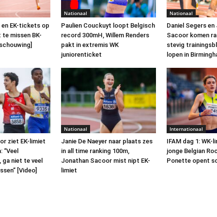
Nationaal
Nationaal
s en EK-tickets op
Paulien Couckuyt loopt Belgisch
Daniel Segers en
t te missen BK-
record 300mH, Willem Renders
Sacoor komen raz
eschouwing]
pakt in extremis WK
stevig trainingsbl
juniorenticket
lopen in Birming
Nationaal
Internationaal
r ziet EK-limiet
Janie De Naeyer naar plaats zes
IFAM dag 1: WK-li
 “Veel
in all time ranking 100m,
jonge Belgian Ro
 ga niet te veel
Jonathan Sacoor mist nipt EK-
Ponette opent s
ussen” [Video]
limiet