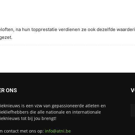
beloften, na hun topprestatie verdienen ze ook dezelfde waard
gezet.
ER ONS
V
tieknieuws is een vzw van gepassioneerde atleten en
tiekliefhebbers die alle nationale en internationale
tieknieuws tot bij jou brengt!
 contact met ons op:
info@atni.be