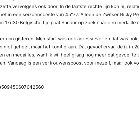
ette vervolgens ook door. In de laatste rechte lijn kon hij relati
t in een seizoensbeste van 45″77. Alleen de Zwitser Ricky Pet
 17u30 Belgische tijd gaat Sacoor op zoek naar een medaille 
 dan gisteren. Mijn start was ook agressiever en dat was ook no
nog niet geheel, maar het komt eraan. Dat gevoel ervaarde ik in
den en medailles, want ik wil héél graag nog meer dat gevoel t
baan. Vandaag is een vertrouwensboost voor mezelf, maar ook v
1413509450607042560