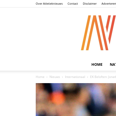
Over Atletieknieuws
Contact
Disclaimer
Advertere
HOME
NA
Home
Nieuws
Internationaal
EK Beloften: Jona