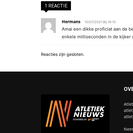
1 REACTIE
Hermans
10/07/2021 Bij 16:15
Amai een dikke proficiat aan de 
enkele milliseconden in de kijker 
Reacties zijn gesloten.
OV
Atle
atle
atle
Neem