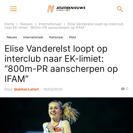
Home
Nieuws
Internationaal
Elise Vanderelst loopt op interclub
naar EK-limiet: “800m-PR aanscherpen op IFAM”
Nieuws
Internationaal
Nationaal
Piste
Elise Vanderelst loopt op
interclub naar EK-limiet:
“800m-PR aanscherpen op
IFAM”
0
Door
Quinten Lafort
-
18/05/2019