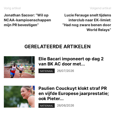
Vorig artikel
Volgend artikel
Jonathan Sacoor: “Wil op
Lucie Ferauge snelt tijdens
NCAA-kampioenschappen
interclub naar EK-limiet:
mijn PR bevestigen”
“Had nog zware benen door
World Relays”
GERELATEERDE ARTIKELEN
Elie Bacari imponeert op dag 2
van BK AC door met...
26/07/2026
NATIONAAL
Paulien Couckuyt klokt straf PR
en vijfde Europese jaarprestatie;
ook Pieter...
26/06/2026
NATIONAAL