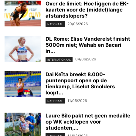
Over de limiet: Hoe liggen de EK-
kaarten voor de (middel)lange
afstandslopers?
20/06/2026
NATIONAAL
DL Rome: Elise Vanderelst finisht
5000m niet; Wahab en Bacari
in...
04/06/2026
INTERNATIONAAL
Dai Keïta breekt 8.000-
puntenpoort open op de
tienkamp, Liselot Smolders
loopt...
11/05/2026
NATIONAAL
Laure Bilo pakt net geen medaille
op WK veldlopen voor
studenten,...
14/03/2026