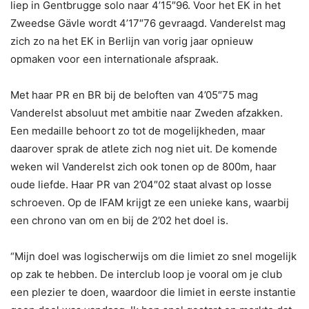
liep in Gentbrugge solo naar 4’15″96. Voor het EK in het
Zweedse Gävle wordt 4’17″76 gevraagd. Vanderelst mag
zich zo na het EK in Berlijn van vorig jaar opnieuw
opmaken voor een internationale afspraak.
Met haar PR en BR bij de beloften van 4’05″75 mag
Vanderelst absoluut met ambitie naar Zweden afzakken.
Een medaille behoort zo tot de mogelijkheden, maar
daarover sprak de atlete zich nog niet uit. De komende
weken wil Vanderelst zich ook tonen op de 800m, haar
oude liefde. Haar PR van 2’04″02 staat alvast op losse
schroeven. Op de IFAM krijgt ze een unieke kans, waarbij
een chrono van om en bij de 2’02 het doel is.
“Mijn doel was logischerwijs om die limiet zo snel mogelijk
op zak te hebben. De interclub loop je vooral om je club
een plezier te doen, waardoor die limiet in eerste instantie