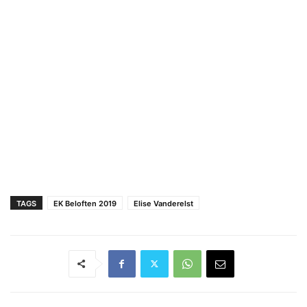
TAGS
EK Beloften 2019
Elise Vanderelst