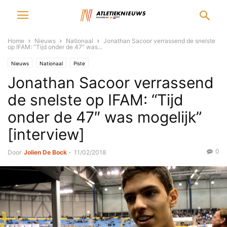
Home
Nieuws
Nationaal
Jonathan Sacoor verrassend de snelste
op IFAM: “Tijd onder de 47″ was...
Nieuws
Nationaal
Piste
Jonathan Sacoor verrassend
de snelste op IFAM: “Tijd
onder de 47″ was mogelijk”
[interview]
0
Door
Jolien De Bock
-
11/02/2018