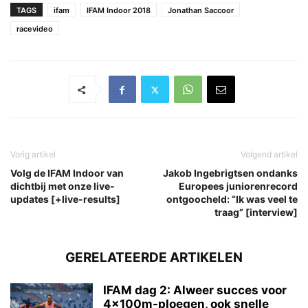
TAGS
ifam
IFAM Indoor 2018
Jonathan Saccoor
racevideo
Vorig artikel
Volgend artikel
Volg de IFAM Indoor van
Jakob Ingebrigtsen ondanks
dichtbij met onze live-
Europees juniorenrecord
updates [+live-results]
ontgoocheld: “Ik was veel te
traag” [interview]
GERELATEERDE ARTIKELEN
IFAM dag 2: Alweer succes voor
4x100m-ploegen, ook snelle