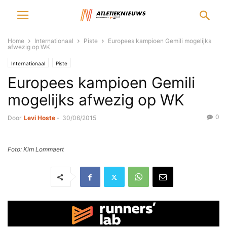
Home
Internationaal
Piste
Europees kampioen Gemili mogelijks
afwezig op WK
Internationaal
Piste
Europees kampioen Gemili
mogelijks afwezig op WK
0
Door
Levi Hoste
-
30/06/2015
Foto: Kim Lommaert