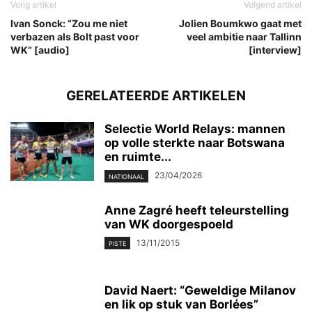
Vorig artikel
Volgend artikel
Ivan Sonck: “Zou me niet
Jolien Boumkwo gaat met
verbazen als Bolt past voor
veel ambitie naar Tallinn
WK” [audio]
[interview]
GERELATEERDE ARTIKELEN
Selectie World Relays: mannen
op volle sterkte naar Botswana
en ruimte...
23/04/2026
NATIONAAL
Anne Zagré heeft teleurstelling
van WK doorgespoeld
13/11/2015
PISTE
David Naert: “Geweldige Milanov
en lik op stuk van Borlées”