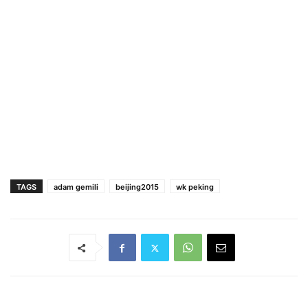
TAGS
adam gemili
beijing2015
wk peking