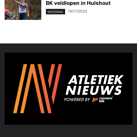
BK veldlopen in Hulshout
19/11/2023
NATIONAAL