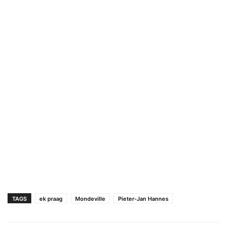
TAGS
ek praag
Mondeville
Pieter-Jan Hannes