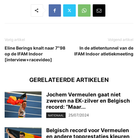
Vorig artikel
Volgend artikel
Eline Berings knalt naar 7″98
In de atletentunnel van de
op de IFAM Indoor
IFAM Indoor atletiekmeeting
[interview+racevideo]
GERELATEERDE ARTIKELEN
Jochem Vermeulen gaat niet
zweven na EK-zilver en Belgisch
record: “Maar...
25/07/2024
NATIONAAL
Belgisch record voor Vermeulen
en andere topprestaties kleuren