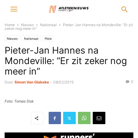
Home
Nieuws
Nationaal
Pieter-Jan Hannes na Mondeville: “Er zit
zeker nog meer in”
Nieuws
Nationaal
Piste
Pieter-Jan Hannes na
Mondeville: “Er zit zeker nog
meer in”
0
Door
Simon Van Glabeke
-
08/02/2015
Foto: Tomas Sisk