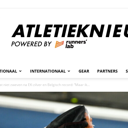
n
TIONAAL
INTERNATIONAAL
GEAR
PARTNERS
Atletieknieuws
niet zweven na EK-zilver en Belgisch record: “Maar ik...