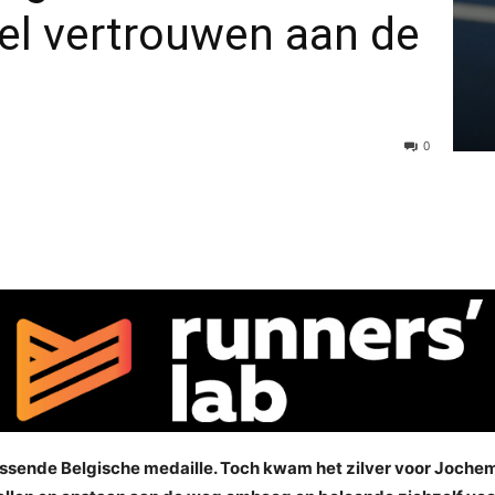
eel vertrouwen aan de
0
assende Belgische medaille. Toch kwam het zilver voor Jochem