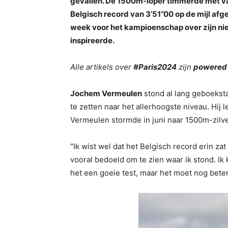
gevallen. De 1500m-loper timmerde met va
Belgisch record van 3’51”00 op de mijl af
week voor het kampioenschap over zijn ni
inspireerde.
Alle artikels over
#Paris2024
zijn
powered
Jochem Vermeulen
stond al lang geboeksta
te zetten naar het allerhoogste niveau. Hi
Vermeulen stormde in juni naar 1500m-zilv
“Ik wist wel dat het Belgisch record erin 
vooral bedoeld om te zien waar ik stond. Ik
het een goeie test, maar het moet nog bete