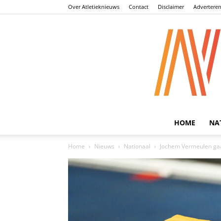
Over Atletieknieuws
Contact
Disclaimer
Advertere
HOME
NA
Home
Nieuws
Nationaal
Jochem Vermeulen gaat 