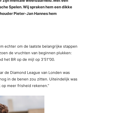
r zijn mentale weerbaarheid. Met een
ische Spelen. Wij spraken hem een dikke
rdhouder Pieter-Jan Hannes hem
em echter om de laatste belangrijke stappen
eizoen de vruchten van beginnen plukken:
 het BR op de mijl op 3’51”00.
. Maar de Diamond League van Londen was
og in de benen zou zitten. Uiteindelijk was
k op meer frisheid rekenen.”