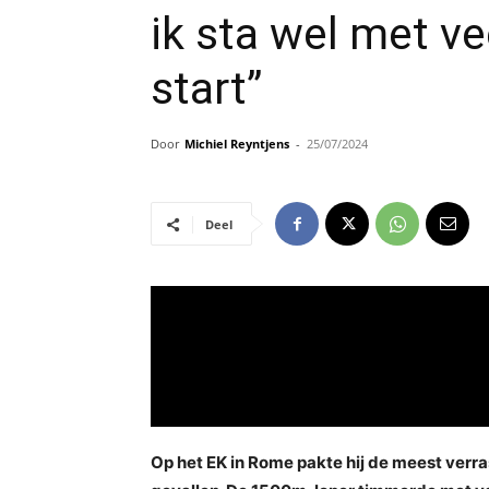
ik sta wel met v
start”
Door
Michiel Reyntjens
-
25/07/2024
Deel
Op het EK in Rome pakte hij de meest verr