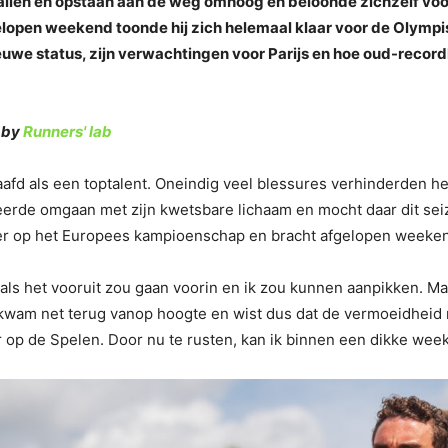
llen en opstaan aan de weg omhoog en beloonde zichzelf voo
gelopen weekend toonde hij zich helemaal klaar voor de Olymp
euwe status, zijn verwachtingen voor Parijs en hoe oud-reco
 by
Runners' lab
afd als een toptalent. Oneindig veel blessures verhinderden h
j leerde omgaan met zijn kwetsbare lichaam en mocht daar dit s
er op het Europees kampioenschap en bracht afgelopen weekend
zat als het vooruit zou gaan voorin en ik zou kunnen aanpikken
 kwam net terug vanop hoogte en wist dus dat de vermoeidheid n
r op de Spelen. Door nu te rusten, kan ik binnen een dikke wee