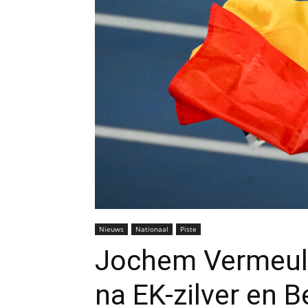
Nieuws
Nationaal
Piste
Jochem Vermeule
na EK-zilver en B