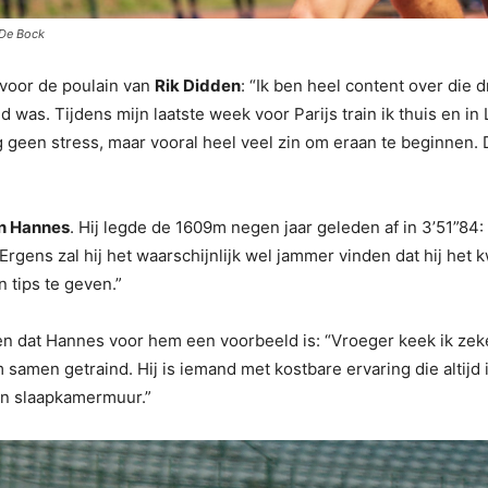
 De Bock
 voor de poulain van
Rik Didden
: “Ik ben heel content over die 
 was. Tijdens mijn laatste week voor Parijs train ik thuis en in
g geen stress, maar vooral heel veel zin om eraan te beginnen. 
n Hannes
. Hij legde de 1609m negen jaar geleden af in 3’51”84: “
rgens zal hij het waarschijnlijk wel jammer vinden dat hij het kw
 tips te geven.”
en dat Hannes voor hem een voorbeeld is: “Vroeger keek ik zeker
samen getraind. Hij is iemand met kostbare ervaring die altijd ie
ijn slaapkamermuur.”