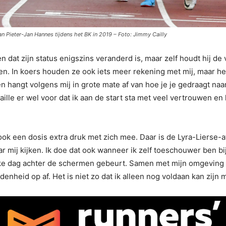
n Pieter-Jan Hannes tijdens het BK in 2019 – Foto: Jimmy Cailly
at zijn status enigszins veranderd is, maar zelf houdt hij de 
 In koers houden ze ook iets meer rekening met mij, maar het is
n hangt volgens mij in grote mate af van hoe je je gedraagt na
ille er wel voor dat ik aan de start sta met veel vertrouwen en 
ook een dosis extra druk met zich mee. Daar is de Lyra-Lierse-a
mij kijken. Ik doe dat ook wanneer ik zelf toeschouwer ben bij 
elke dag achter de schermen gebeurt. Samen met mijn omgeving 
edenheid op af. Het is niet zo dat ik alleen nog voldaan kan zij