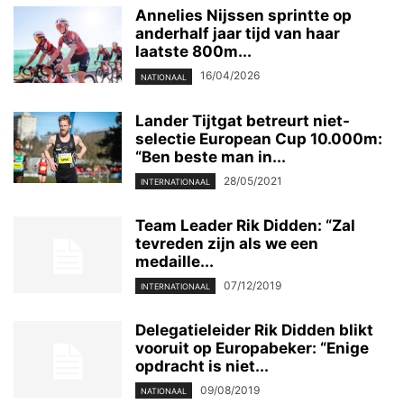
Annelies Nijssen sprintte op
anderhalf jaar tijd van haar
laatste 800m...
16/04/2026
NATIONAAL
Lander Tijtgat betreurt niet-
selectie European Cup 10.000m:
“Ben beste man in...
28/05/2021
INTERNATIONAAL
Team Leader Rik Didden: “Zal
tevreden zijn als we een
medaille...
07/12/2019
INTERNATIONAAL
Delegatieleider Rik Didden blikt
vooruit op Europabeker: “Enige
opdracht is niet...
09/08/2019
NATIONAAL