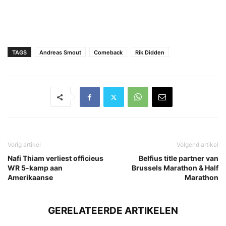
TAGS
Andreas Smout
Comeback
Rik Didden
Vorig artikel
Volgend artikel
Nafi Thiam verliest officieus
Belfius title partner van
WR 5-kamp aan
Brussels Marathon & Half
Amerikaanse
Marathon
GERELATEERDE ARTIKELEN