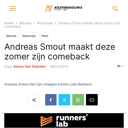
Home
Nieuws
Nationaal
Andreas Smout maakt deze zomer zijn
comeback
Nieuws
Nationaal
Piste
Andreas Smout maakt deze
zomer zijn comeback
1
Door
Simon Van Glabeke
-
18/03/2014
Andreas Smout met zijn vroegere trainer Ludo Belmans.