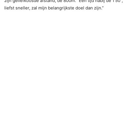
zijn geliefkoosde afstand, de 800m. “Een tijd nabij de 1’50”,
liefst sneller, zal mijn belangrijkste doel dan zijn.”