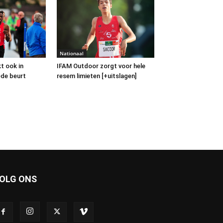
Nationaal
t ook in
IFAM Outdoor zorgt voor hele
de beurt
resem limieten [+uitslagen]
OLG ONS