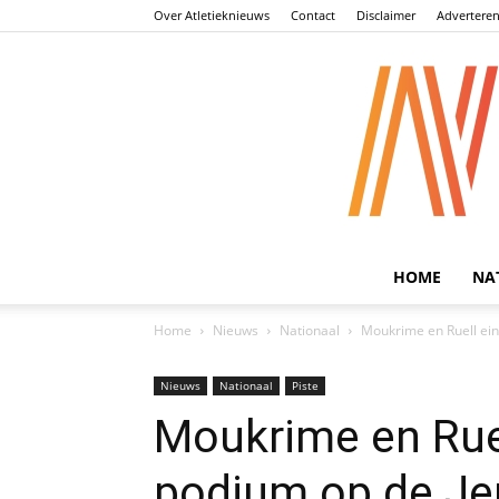
Over Atletieknieuws
Contact
Disclaimer
Advertere
HOME
NA
Home
Nieuws
Nationaal
Moukrime en Ruell eind
Nieuws
Nationaal
Piste
Moukrime en Ruel
podium op de Jeu