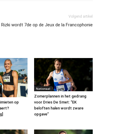
Volgend artikel
Rizki wordt 7de op de Jeux de la Francophonie
Nationaal
Zomerplannen in het gedrang
voor Dries De Smet: “EK
limieten op
beloften halen wordt zware
aert?
opgave”
g]