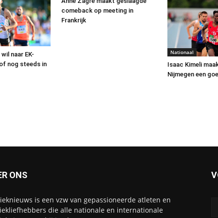
Anne Zagré maakt geslaagde
comeback op meeting in
Frankrijk
Nationaal
wil naar EK-
oof nog steeds in
Isaac Kimeli maak
Nijmegen een goe
ER ONS
V
tieknieuws is een vzw van gepassioneerde atleten en
tiekliefhebbers die alle nationale en internationale