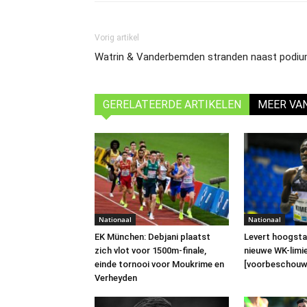
Vorig artikel
Watrin & Vanderbemden stranden naast podium
GERELATEERDE ARTIKELEN
MEER VA
Nationaal
Nationaal
EK München: Debjani plaatst
Levert hoogsta
zich vlot voor 1500m-finale,
nieuwe WK-limi
einde tornooi voor Moukrime en
[voorbeschouw
Verheyden