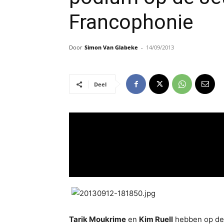
Francophonie
Door
Simon Van Glabeke
-
14/09/2013
Deel
Tarik Moukrime
en
Kim Ruell
hebben op de 