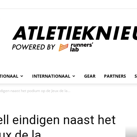
n
TIONAAL
INTERNATIONAAL
GEAR
PARTNERS
Atletieknieuws
igen naast het podium op de Jeux de la...
l eindigen naast het
x de la