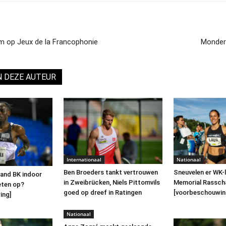
 op Jeux de la Francophonie
Monder 
N DEZE AUTEUR
Internationaal
Nationaal
Ben Broeders tankt vertrouwen
Sneuvelen er WK-
and BK indoor
in Zweibrücken, Niels Pittomvils
Memorial Rassch
eten op?
goed op dreef in Ratingen
[voorbeschouwin
ing]
Nationaal