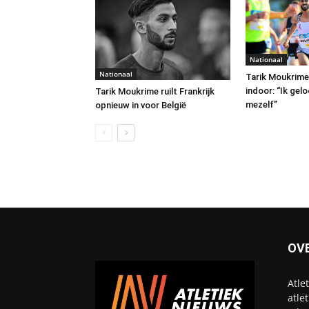
Nationaal
Nationaal
Tarik Moukrime 
indoor: “Ik gel
Tarik Moukrime ruilt Frankrijk
mezelf”
opnieuw in voor België
OV
Atle
atle