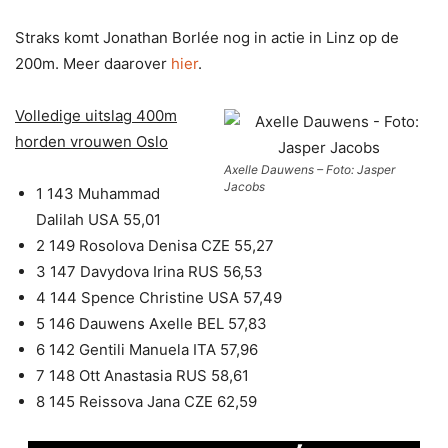
Straks komt Jonathan Borlée nog in actie in Linz op de
200m. Meer daarover
hier
.
Volledige uitslag 400m
horden vrouwen Oslo
Axelle Dauwens – Foto: Jasper
Jacobs
1 143 Muhammad
Dalilah USA 55,01
2 149 Rosolova Denisa CZE 55,27
3 147 Davydova Irina RUS 56,53
4 144 Spence Christine USA 57,49
5 146 Dauwens Axelle BEL 57,83
6 142 Gentili Manuela ITA 57,96
7 148 Ott Anastasia RUS 58,61
8 145 Reissova Jana CZE 62,59