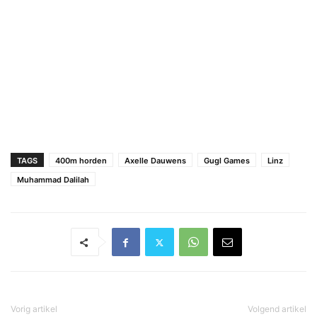
TAGS
400m horden
Axelle Dauwens
Gugl Games
Linz
Muhammad Dalilah
Vorig artikel
Volgend artikel