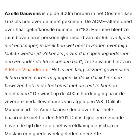
Axelle Dauwens
is op de 400m horden in het Oostenrijkse
Linz als 5de over de meet gekomen. De ACME-atlete deed
over haar geliefkoosde nummer 57″83. Hiermee bleef ze
ruim boven haar persoonlijke record van 55″96.
“De tijd is
niet echt super, maar ik ben wel heel tevreden over mijn
laatste wedstrijd. Zeker als je ziet dat nagenoeg iedereen
een PR onder de 55 seconden had”
, zei ze vanuit Linz aan
Atletiek Vlaanderen
. “
Het is een lang seizoen geweest en
ik heb mooie chrono’s gelopen. Ik denk dat ik hiermee
bewezen heb in de toekomst met de rest te kunnen
meespelen.”
De winst op de 400m horden ging naar de
zilveren-medaillewinnares van afgelopen WK, Dalilah
Muhammad. De Amerikaanse deed over haar hele
baanronde met horden 55″01. Dat is bijna een seconde
boven de tijd die ze op het wereldkampioenschap in
Moskou een goede week geleden neerzette.