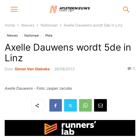
Home
Nieuws
Nationaal
Axelle Dauwens wordt 5de in Linz
Nieuws
Nationaal
Piste
Axelle Dauwens wordt 5de in
Linz
0
Door
Simon Van Glabeke
-
26/08/2013
Axelle Dauwens - Foto: Jasper Jacobs