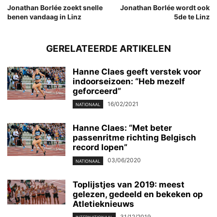
Jonathan Borlée zoekt snelle
Jonathan Borlée wordt ook
benen vandaag in Linz
5de te Linz
GERELATEERDE ARTIKELEN
Hanne Claes geeft verstek voor
indoorseizoen: “Heb mezelf
geforceerd”
16/02/2021
NATIONAAL
Hanne Claes: “Met beter
passenritme richting Belgisch
record lopen”
03/06/2020
NATIONAAL
Toplijstjes van 2019: meest
gelezen, gedeeld en bekeken op
Atletieknieuws
31/12/2019