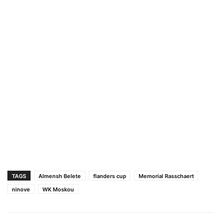
TAGS
Almensh Belete
flanders cup
Memorial Rasschaert
ninove
WK Moskou