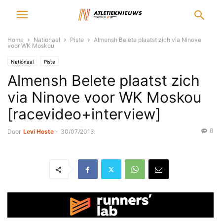
Home
Nationaal
Piste
Almensh Belete plaatst zich via Ninove
voor WK Moskou
Nationaal
Piste
Almensh Belete plaatst zich
via Ninove voor WK Moskou
[racevideo+interview]
0
Door
Levi Hoste
-
30/07/2013