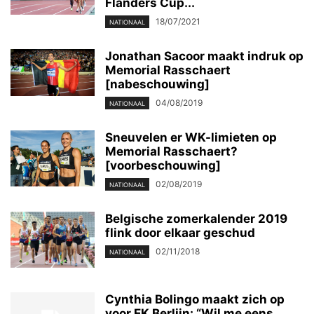
Flanders Cup...
18/07/2021
NATIONAAL
Jonathan Sacoor maakt indruk op
Memorial Rasschaert
[nabeschouwing]
04/08/2019
NATIONAAL
Sneuvelen er WK-limieten op
Memorial Rasschaert?
[voorbeschouwing]
02/08/2019
NATIONAAL
Belgische zomerkalender 2019
flink door elkaar geschud
02/11/2018
NATIONAAL
Cynthia Bolingo maakt zich op
voor EK Berlijn: “Wil me eens...