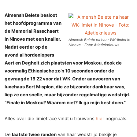
Almensh Belete besloot
het hoofdprogramma van
de Memorial Rasschaert
in Ninove met een knaller.
Almensh Belete na haar WK-limiet in
Ninove – Foto: Atletieknieuws
Nadat eerder op de
avond al hordenlopers
Aert en Deghelt zich plaatsten voor Moskou, dook de
voormalig Ethiopische zo’n 10 seconden onder de
gevraagde 15’22 voor dat WK. Onder aanvoeren van
luxehaas Bert Misplon, die ze bijzonder dankbaar was,
liep ze een snelle, maar bijzonder regelmatige wedstrijd.
“Finale in Moskou? Waarom niet? Ik ga mijn best doen.”
Alles over die limietrace vindt u trouwens
hier
nogmaals.
De
laatste twee ronden
van haar wedstrijd bekijk je