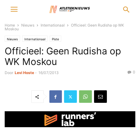
Home
Nieuws
Internationaal
Officieel: Geen Rudisha op WK
Moskou
Nieuws
Internationaal
Piste
Officieel: Geen Rudisha op
WK Moskou
0
Door
Levi Hoste
-
16/07/2013