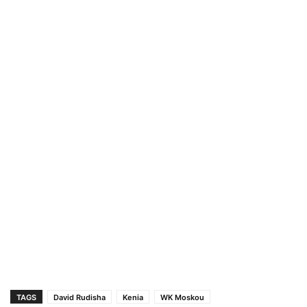
TAGS
David Rudisha
Kenia
WK Moskou