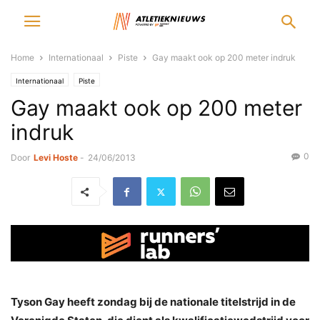
Home
Internationaal
Piste
Gay maakt ook op 200 meter indruk
Internationaal
Piste
Gay maakt ook op 200 meter
indruk
0
Door
Levi Hoste
-
24/06/2013
Tyson Gay heeft zondag bij de nationale titelstrijd in de