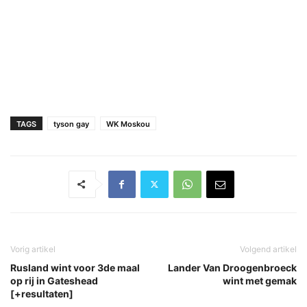
TAGS
tyson gay
WK Moskou
Vorig artikel
Volgend artikel
Rusland wint voor 3de maal
Lander Van Droogenbroeck
op rij in Gateshead
wint met gemak
[+resultaten]