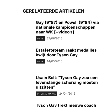
GERELATEERDE ARTIKELEN
Gay (9″87) en Powell (9″84) via
nationale kampioenschappen
naar WK [+video’s]
27/06/2015
PISTE
Estafetteteam raakt medailles
kwijt door Tyson Gay
14/05/2015
PISTE
Usain Bolt: “Tyson Gay zou een
levenslange schorsing moeten
uitzitten”
24/04/2015
INTERNATIONAAL
Tyson Gay trekt nieuwe coach