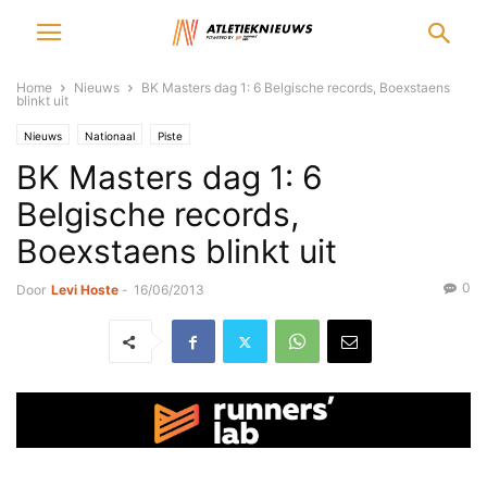
Home
Nieuws
BK Masters dag 1: 6 Belgische records, Boexstaens
blinkt uit
Nieuws
Nationaal
Piste
BK Masters dag 1: 6
Belgische records,
Boexstaens blinkt uit
0
Door
Levi Hoste
-
16/06/2013