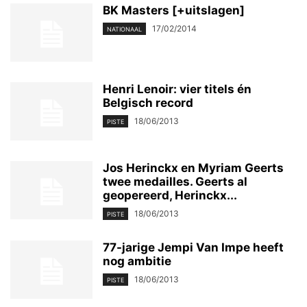
BK Masters [+uitslagen]
17/02/2014
NATIONAAL
Henri Lenoir: vier titels én
Belgisch record
18/06/2013
PISTE
Jos Herinckx en Myriam Geerts
twee medailles. Geerts al
geopereerd, Herinckx...
18/06/2013
PISTE
77-jarige Jempi Van Impe heeft
nog ambitie
18/06/2013
PISTE