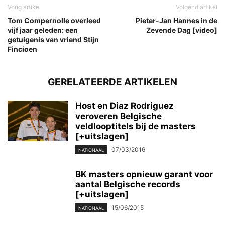
Vorig artikel
Volgend artikel
Tom Compernolle overleed
Pieter-Jan Hannes in de
vijf jaar geleden: een
Zevende Dag [video]
getuigenis van vriend Stijn
Fincioen
GERELATEERDE ARTIKELEN
Host en Diaz Rodriguez
veroveren Belgische
veldlooptitels bij de masters
[+uitslagen]
07/03/2016
NATIONAAL
BK masters opnieuw garant voor
aantal Belgische records
[+uitslagen]
15/06/2015
NATIONAAL