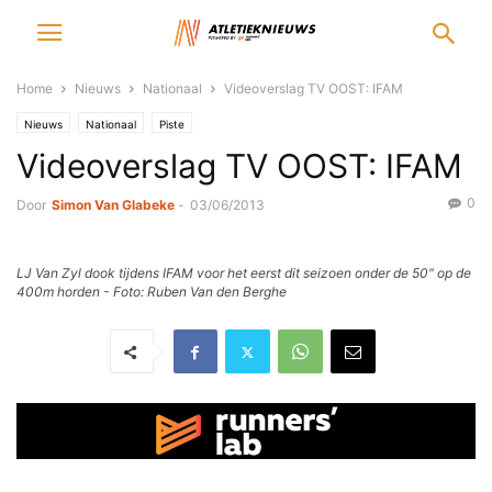
Home
Nieuws
Nationaal
Videoverslag TV OOST: IFAM
Nieuws
Nationaal
Piste
Videoverslag TV OOST: IFAM
0
Door
Simon Van Glabeke
-
03/06/2013
LJ Van Zyl dook tijdens IFAM voor het eerst dit seizoen onder de 50" op de
400m horden - Foto: Ruben Van den Berghe