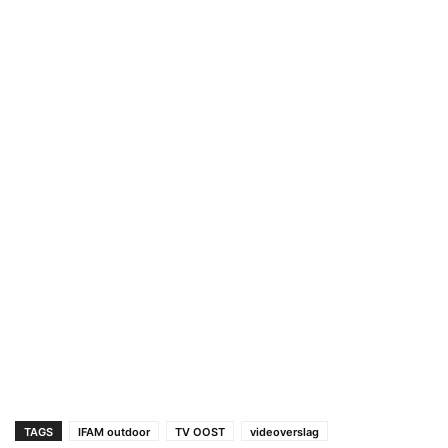
TAGS
IFAM outdoor
TV OOST
videoverslag