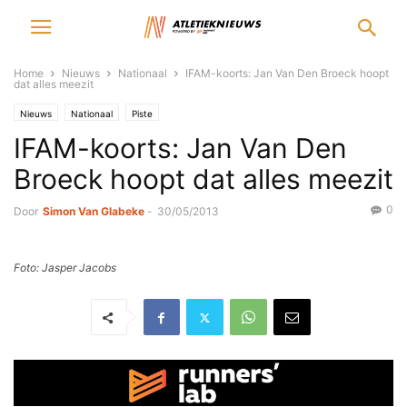
Home
Nieuws
Nationaal
IFAM-koorts: Jan Van Den Broeck hoopt
dat alles meezit
Nieuws
Nationaal
Piste
IFAM-koorts: Jan Van Den
Broeck hoopt dat alles meezit
0
Door
Simon Van Glabeke
-
30/05/2013
Foto: Jasper Jacobs