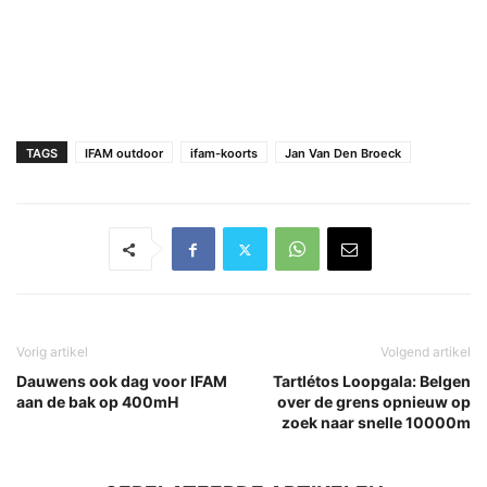
TAGS
IFAM outdoor
ifam-koorts
Jan Van Den Broeck
Vorig artikel
Volgend artikel
Dauwens ook dag voor IFAM
Tartlétos Loopgala: Belgen
aan de bak op 400mH
over de grens opnieuw op
zoek naar snelle 10000m