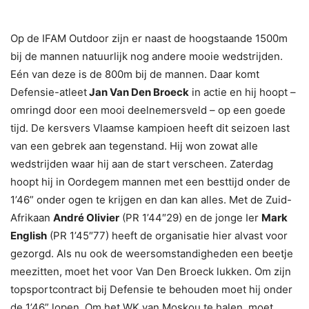
Op de IFAM Outdoor zijn er naast de hoogstaande 1500m
bij de mannen natuurlijk nog andere mooie wedstrijden.
Eén van deze is de 800m bij de mannen. Daar komt
Defensie-atleet
Jan Van Den Broeck
in actie en hij hoopt –
omringd door een mooi deelnemersveld – op een goede
tijd. De kersvers Vlaamse kampioen heeft dit seizoen last
van een gebrek aan tegenstand. Hij won zowat alle
wedstrijden waar hij aan de start verscheen. Zaterdag
hoopt hij in Oordegem mannen met een besttijd onder de
1’46” onder ogen te krijgen en dan kan alles. Met de Zuid-
Afrikaan
André Olivier
(PR 1’44″29) en de jonge Ier
Mark
English
(PR 1’45″77) heeft de organisatie hier alvast voor
gezorgd. Als nu ook de weersomstandigheden een beetje
meezitten, moet het voor Van Den Broeck lukken. Om zijn
topsportcontract bij Defensie te behouden moet hij onder
de 1’46” lopen. Om het WK van Moskou te halen, moet