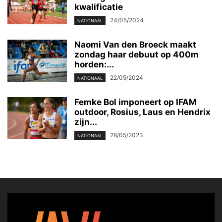
kwalificatie
24/05/2024
NATIONAAL
Naomi Van den Broeck maakt
zondag haar debuut op 400m
horden:...
22/05/2024
NATIONAAL
Femke Bol imponeert op IFAM
outdoor, Rosius, Laus en Hendrix
zijn...
28/05/2023
NATIONAAL