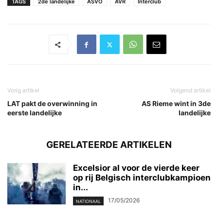
TAGS
2de landelijke
ASVO
AVR
Interclub
Vorig artikel
Volgend artikel
LAT pakt de overwinning in
AS Rieme wint in 3de
eerste landelijke
landelijke
GERELATEERDE ARTIKELEN
Excelsior al voor de vierde keer
op rij Belgisch interclubkampioen
in...
17/05/2026
NATIONAAL