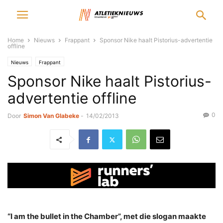
Home
Nieuws
Frappant
Sponsor Nike haalt Pistorius-advertentie
offline
Nieuws
Frappant
Sponsor Nike haalt Pistorius-
advertentie offline
0
Door
Simon Van Glabeke
-
14/02/2013
“I am the bullet in the Chamber”, met die slogan maakte