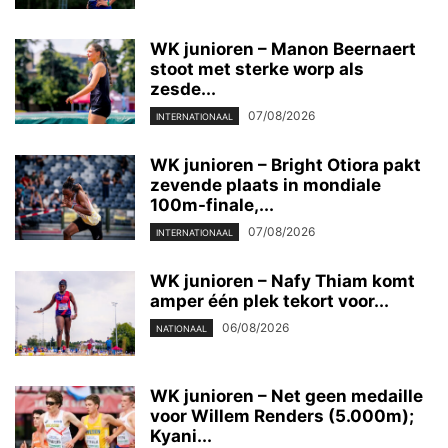
WK junioren – Manon Beernaert
stoot met sterke worp als
zesde...
07/08/2026
INTERNATIONAAL
WK junioren – Bright Otiora pakt
zevende plaats in mondiale
100m-finale,...
07/08/2026
INTERNATIONAAL
WK junioren – Nafy Thiam komt
amper één plek tekort voor...
06/08/2026
NATIONAAL
WK junioren – Net geen medaille
voor Willem Renders (5.000m);
Kyani...