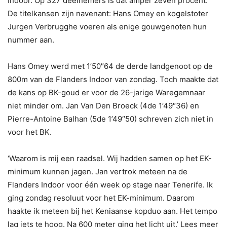
Indoor. Op 327 deelnemers is dat amper zeven procent.
De titelkansen zijn navenant: Hans Omey en kogelstoter
Jurgen Verbrugghe voeren als enige gouwgenoten hun
nummer aan.
Hans Omey werd met 1’50″64 de derde landgenoot op de
800m van de Flanders Indoor van zondag. Toch maakte dat
de kans op BK-goud er voor de 26-jarige Waregemnaar
niet minder om. Jan Van Den Broeck (4de 1’49″36) en
Pierre-Antoine Balhan (5de 1’49″50) schreven zich niet in
voor het BK.
‘Waarom is mij een raadsel. Wij hadden samen op het EK-
minimum kunnen jagen. Jan vertrok meteen na de
Flanders Indoor voor één week op stage naar Tenerife. Ik
ging zondag resoluut voor het EK-minimum. Daarom
haakte ik meteen bij het Keniaanse kopduo aan. Het tempo
lag iets te hoog. Na 600 meter ging het licht uit.’ Lees meer