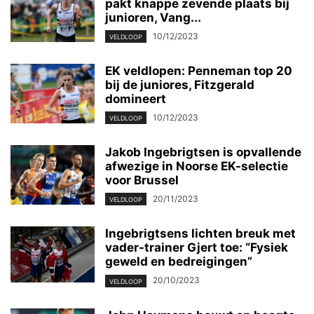
pakt knappe zevende plaats bij
junioren, Vang...
10/12/2023
VELDLOOP
EK veldlopen: Penneman top 20
bij de juniores, Fitzgerald
domineert
10/12/2023
VELDLOOP
Jakob Ingebrigtsen is opvallende
afwezige in Noorse EK-selectie
voor Brussel
20/11/2023
VELDLOOP
Ingebrigtsens lichten breuk met
vader-trainer Gjert toe: “Fysiek
geweld en bedreigingen”
20/10/2023
VELDLOOP