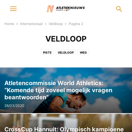
Home
Internationaal
Veldloop
Pagina 2
VELDLOOP
PISTE
VELDLOOP
WEG
Atletencommissie World Athletics:
“Komende tijd zoveel mogelijk vragen
beantwoorden”
26/03/2020
CrossCup Hannuit: Olympisch kampioene