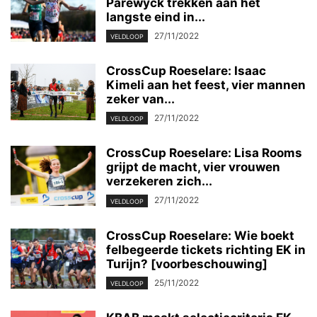
Parewyck trekken aan het
langste eind in...
27/11/2022
VELDLOOP
CrossCup Roeselare: Isaac
Kimeli aan het feest, vier mannen
zeker van...
27/11/2022
VELDLOOP
CrossCup Roeselare: Lisa Rooms
grijpt de macht, vier vrouwen
verzekeren zich...
27/11/2022
VELDLOOP
CrossCup Roeselare: Wie boekt
felbegeerde tickets richting EK in
Turijn? [voorbeschouwing]
25/11/2022
VELDLOOP