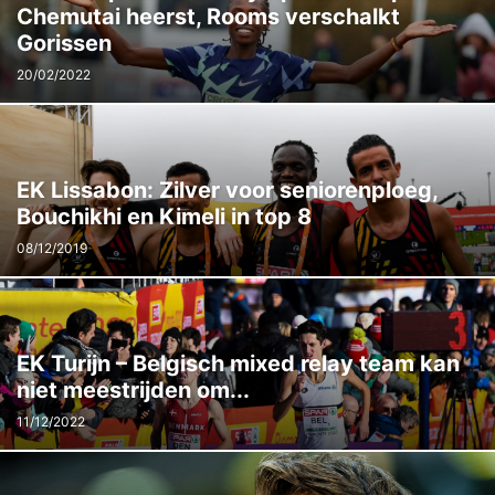
Chemutai heerst, Rooms verschalkt
Gorissen
20/02/2022
EK Lissabon: Zilver voor seniorenploeg,
Bouchikhi en Kimeli in top 8
08/12/2019
EK Turijn – Belgisch mixed relay team kan
niet meestrijden om...
11/12/2022