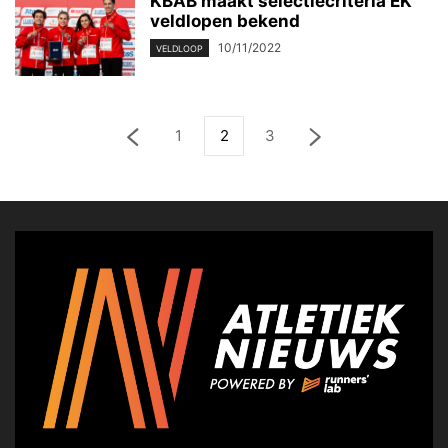
KBAB maakt selectiecriteria EK
veldlopen bekend
10/11/2022
VELDLOOP
1
2
3