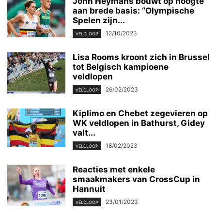
John Heymans bouwt op hoogte
aan brede basis: “Olympische
Spelen zijn...
12/10/2023
VELDLOOP
Lisa Rooms kroont zich in Brussel
tot Belgisch kampioene
veldlopen
26/02/2023
VELDLOOP
Kiplimo en Chebet zegevieren op
WK veldlopen in Bathurst, Gidey
valt...
18/02/2023
VELDLOOP
Reacties met enkele
smaakmakers van CrossCup in
Hannuit
23/01/2023
VELDLOOP