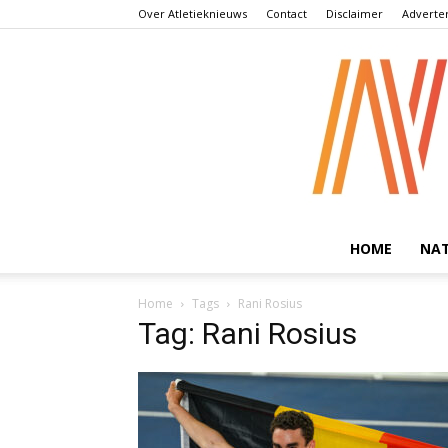
Over Atletieknieuws
Contact
Disclaimer
Adverte
HOME
NA
Home
Tags
Rani Rosius
Tag: Rani Rosius