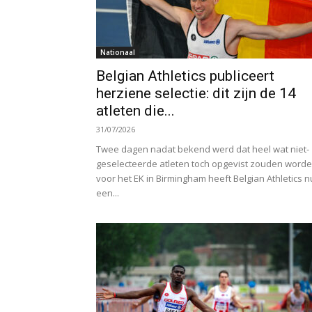
Nationaal
Belgian Athletics publiceert
herziene selectie: dit zijn de 14
atleten die...
31/07/2026
Twee dagen nadat bekend werd dat heel wat niet-
geselecteerde atleten toch opgevist zouden word
voor het EK in Birmingham heeft Belgian Athletics n
een...