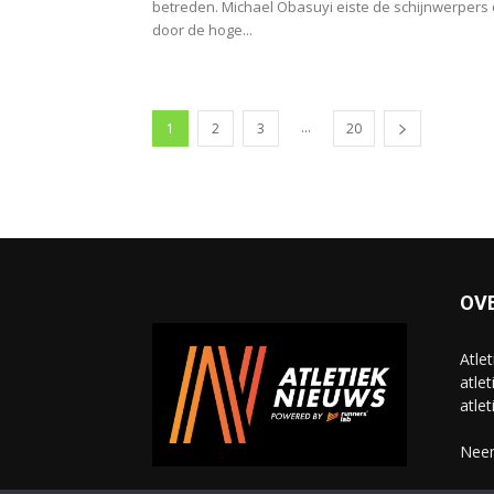
betreden. Michael Obasuyi eiste de schijnwerpers
door de hoge...
...
1
2
3
20
OV
Atle
atlet
atlet
Neem