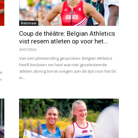
Nationaal
Coup de théâtre: Belgian Athletics
vist resem atleten op voor het...
29/07/2026
Van een plotwending gesproken: Belgian Athletics
heeft besloten om heel wat niet-geselecteerde
atleten alsnog toe te voegen aan de lijst voor het EK
en
in...
u