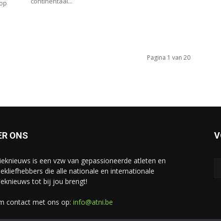
continentaal...
 op
Pagina 1 van 20
ER ONS
V
tieknieuws is een vzw van gepassioneerde atleten en
iekliefhebbers die alle nationale en internationale
ieknieuws tot bij jou brengt!
 contact met ons op:
info@atni.be