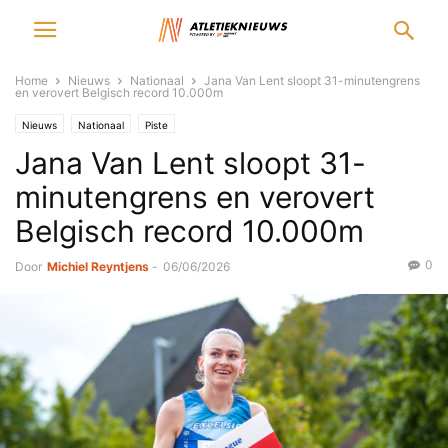
Home
Nieuws
Nationaal
Jana Van Lent sloopt 31-minutengrens
en verovert Belgisch record 10.000m
Nieuws
Nationaal
Piste
Jana Van Lent sloopt 31-
minutengrens en verovert
Belgisch record 10.000m
0
Door
Michiel Reyntjens
-
06/06/2026