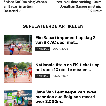
finisht 5000m niet; Wahab
zes in all time ranking 100m,
en Bacari in actie in
Jonathan Sacoor mist nipt
Oostenrijk
EK-limiet
GERELATEERDE ARTIKELEN
Elie Bacari imponeert op dag 2
van BK AC door met...
26/07/2026
NATIONAAL
Nationale titels en EK-tickets op
het spel: 13 niet te missen...
24/07/2026
NATIONAAL
Jana Van Lent verpulvert twee
maanden oud Belgisch record
over 3.000m...