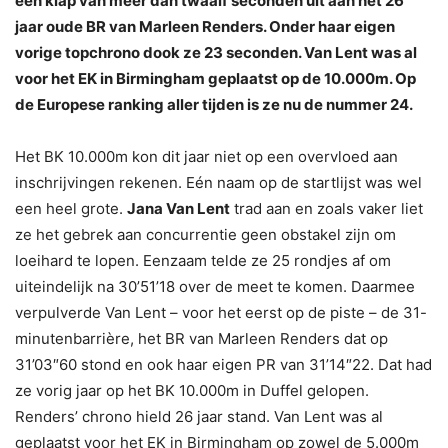
een klap van meer dan twaalf seconden uit aan het 26
jaar oude BR van Marleen Renders. Onder haar eigen
vorige topchrono dook ze 23 seconden. Van Lent was al
voor het EK in Birmingham geplaatst op de 10.000m. Op
de Europese ranking aller tijden is ze nu de nummer 24.
Het BK 10.000m kon dit jaar niet op een overvloed aan
inschrijvingen rekenen. Eén naam op de startlijst was wel
een heel grote.
Jana Van Lent
trad aan en zoals vaker liet
ze het gebrek aan concurrentie geen obstakel zijn om
loeihard te lopen. Eenzaam telde ze 25 rondjes af om
uiteindelijk na 30’51’18 over de meet te komen. Daarmee
verpulverde Van Lent – voor het eerst op de piste – de 31-
minutenbarrière, het BR van Marleen Renders dat op
31’03″60 stond en ook haar eigen PR van 31’14″22. Dat had
ze vorig jaar op het BK 10.000m in Duffel gelopen.
Renders’ chrono hield 26 jaar stand. Van Lent was al
geplaatst voor het EK in Birmingham op zowel de 5.000m