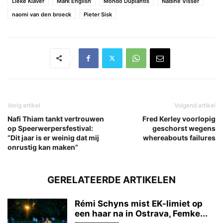
Lieke Klaver
Mark English
Mondo Duplantis
Nadine Visser
naomi van den broeck
Pieter Sisk
Vorig artikel
Volgend artikel
Nafi Thiam tankt vertrouwen
Fred Kerley voorlopig
op Speerwerpersfestival:
geschorst wegens
“Dit jaar is er weinig dat mij
whereabouts failures
onrustig kan maken”
GERELATEERDE ARTIKELEN
Rémi Schyns mist EK-limiet op
een haar na in Ostrava, Femke...