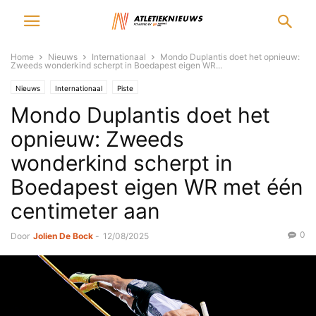
Home
Nieuws
Internationaal
Mondo Duplantis doet het opnieuw:
Zweeds wonderkind scherpt in Boedapest eigen WR...
Nieuws
Internationaal
Piste
Mondo Duplantis doet het
opnieuw: Zweeds
wonderkind scherpt in
Boedapest eigen WR met één
centimeter aan
0
Door
Jolien De Bock
-
12/08/2025