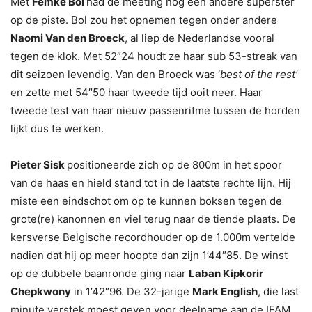
Met
Femke Bol
had de meeting nog een andere superster
op de piste. Bol zou het opnemen tegen onder andere
Naomi Van den Broeck
, al liep de Nederlandse vooral
tegen de klok. Met 52″24 houdt ze haar sub 53-streak van
dit seizoen levendig. Van den Broeck was ‘
best of the rest’
en zette met 54″50 haar tweede tijd ooit neer. Haar
tweede test van haar nieuw passenritme tussen de horden
lijkt dus te werken.
Pieter Sisk
positioneerde zich op de 800m in het spoor
van de haas en hield stand tot in de laatste rechte lijn. Hij
miste een eindschot om op te kunnen boksen tegen de
grote(re) kanonnen en viel terug naar de tiende plaats. De
kersverse Belgische recordhouder op de 1.000m vertelde
nadien dat hij op meer hoopte dan zijn 1’44″85. De winst
op de dubbele baanronde ging naar
Laban Kipkorir
Chepkwony
in 1’42″96. De 32-jarige
Mark English
, die last
minute verstek moest geven voor deelname aan de IFAM,