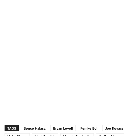
TAGS
Bence Halasz
Bryan Levell
Femke Bol
Joe Kovacs