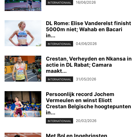
16/06/2026
INTERNATIONAAL
DL Rome: Elise Vanderelst finisht
5000m niet; Wahab en Bacari
in...
04/06/2026
INTERNATIONAAL
Crestan, Verheyden en Nkansa in
actie in DL Rabat; Camara
maakt...
31/05/2026
INTERNATIONAAL
Persoonlijk record Jochem
Vermeulen en winst Eliott
Crestan Belgische hoogtepunten
in...
20/02/2026
INTERNATIONAAL
Met Bol en Ingebrigsten