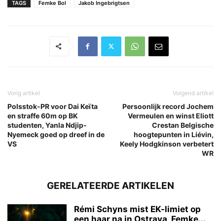
TAGS
Femke Bol
Jakob Ingebrigtsen
Vorig artikel
Volgend artikel
Polsstok-PR voor Dai Keïta
Persoonlijk record Jochem
en straffe 60m op BK
Vermeulen en winst Eliott
studenten, Yanla Ndjip-
Crestan Belgische
Nyemeck goed op dreef in de
hoogtepunten in Liévin,
VS
Keely Hodgkinson verbetert
WR
GERELATEERDE ARTIKELEN
Rémi Schyns mist EK-limiet op
een haar na in Ostrava, Femke...