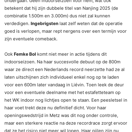
ondergaan. Geen indoorseizoen voor hem, wat ook
betekent dat hij zijn dubbele titel van Nanjing 2025 (de
combinatie 1.500m en 3.000m) dus niet zal kunnen
verdedigen.
Ingebrigsten
laat zelf weten dat de operatie
goed is verlopen, maar rept nergens over een termijn voor
zijn eventuele comeback.
Ook
Femke Bol
komt niet meer in actie tijdens dit
indoorseizoen. Na haar succesvolle debuut op de 800m
waar ze direct een Nederlands record neerzette had ze al
laten uitschijnen zich individueel enkel nog op te laden
voor een 600m later vandaag in Liévin. Toen leek de deur
voor een eventuele deelname met het estafetteteam op
het WK indoor nog lichtjes open te staan. Een peesletsel in
haar voet trekt deze nu definitief dicht. Voor haar
openingswedstrijd in Metz was dit nog onder controle,
maar een sterkere reactie na deze recordrace zorgt ervoor
dat ze het risico niet meer wil lopen. Haar pijlen zijn nu