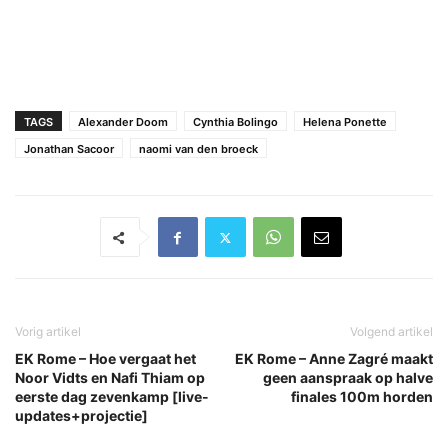
TAGS
Alexander Doom
Cynthia Bolingo
Helena Ponette
Jonathan Sacoor
naomi van den broeck
Vorig artikel
Volgend artikel
EK Rome – Hoe vergaat het
EK Rome – Anne Zagré maakt
Noor Vidts en Nafi Thiam op
geen aanspraak op halve
eerste dag zevenkamp [live-
finales 100m horden
updates+projectie]