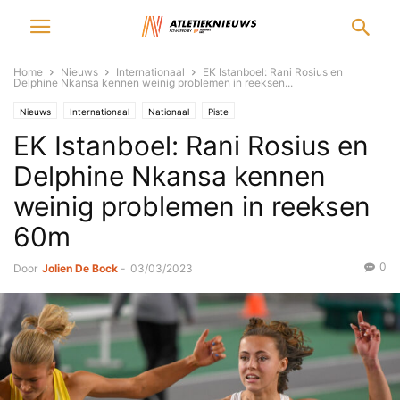
Home
Nieuws
Internationaal
EK Istanboel: Rani Rosius en
Delphine Nkansa kennen weinig problemen in reeksen...
Nieuws
Internationaal
Nationaal
Piste
EK Istanboel: Rani Rosius en
Delphine Nkansa kennen
weinig problemen in reeksen
60m
0
Door
Jolien De Bock
-
03/03/2023