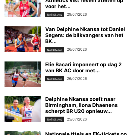
Athletics vist resem atleten op
voor het...
29/07/2026
NATIONAAL
Van Delphine Nkansa tot Daniel
Segers: de blikvangers van het
BK...
26/07/2026
NATIONAAL
Elie Bacari imponeert op dag 2
van BK AC door met...
26/07/2026
NATIONAAL
Delphine Nkansa zoeft naar
Birmingham, Ilona Dhaenens
scherpt BR U20 opnieuw...
25/07/2026
NATIONAAL
Nationale titels en EK-tickets op