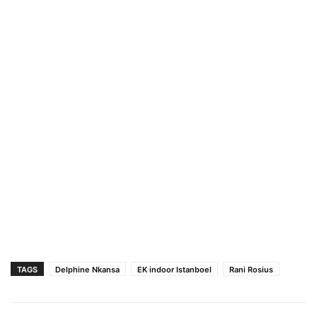
TAGS
Delphine Nkansa
EK indoor Istanboel
Rani Rosius