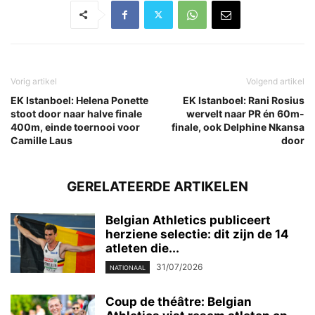
Vorig artikel
Volgend artikel
EK Istanboel: Helena Ponette
EK Istanboel: Rani Rosius
stoot door naar halve finale
wervelt naar PR én 60m-
400m, einde toernooi voor
finale, ook Delphine Nkansa
Camille Laus
door
GERELATEERDE ARTIKELEN
Belgian Athletics publiceert
herziene selectie: dit zijn de 14
atleten die...
31/07/2026
NATIONAAL
Coup de théâtre: Belgian