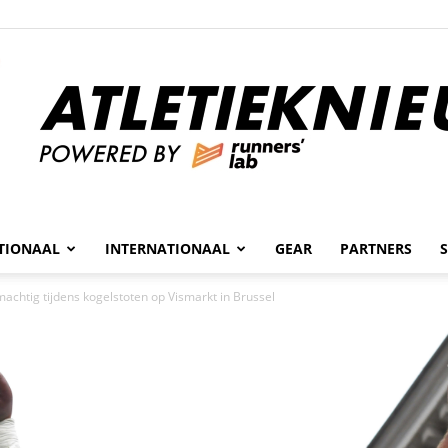
n
TIONAAL
INTERNATIONAAL
GEAR
PARTNERS
Atletieknieuws
achtig tijdens kogelstoten op Vismarkt in Brussel