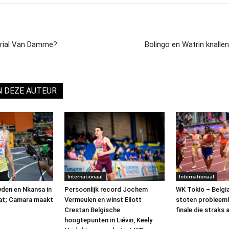
orial Van Damme?
Bolingo en Watrin knall
N DEZE AUTEUR
Internationaal
Internationaal
yden en Nkansa in
Persoonlijk record Jochem
WK Tokio – Belgi
bat; Camara maakt
Vermeulen en winst Eliott
stoten probleeml
Crestan Belgische
finale die straks a
hoogtepunten in Liévin, Keely