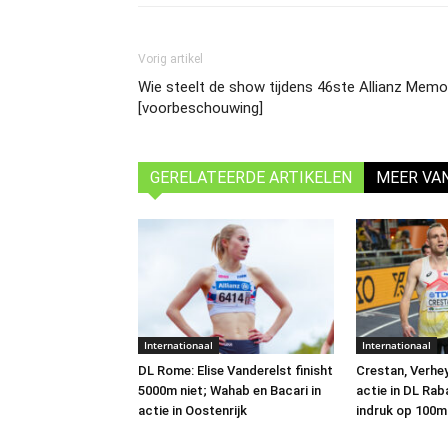
Vorig artikel
Wie steelt de show tijdens 46ste Allianz Mem
[voorbeschouwing]
GERELATEERDE ARTIKELEN
MEER VA
Internationaal
Internationaal
DL Rome: Elise Vanderelst finisht
Crestan, Verhe
5000m niet; Wahab en Bacari in
actie in DL Ra
actie in Oostenrijk
indruk op 100m