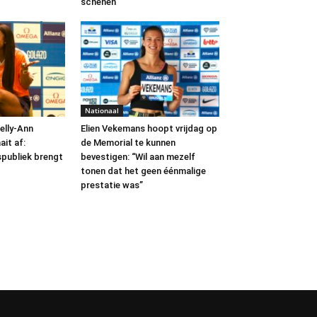
schenen
Nationaal
elly-Ann
Elien Vekemans hoopt vrijdag op
it af:
de Memorial te kunnen
spubliek brengt
bevestigen: “Wil aan mezelf
tonen dat het geen éénmalige
prestatie was”