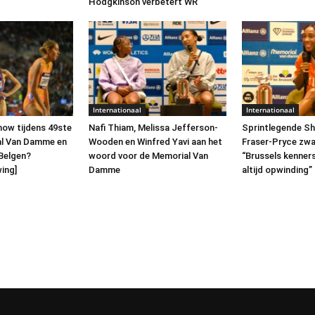
Hodgkinson verbetert WR
Internationaal
Internationaal
how tijdens 49ste
Nafi Thiam, Melissa Jefferson-
Sprintlegende Sh
al Van Damme en
Wooden en Winfred Yavi aan het
Fraser-Pryce zwaa
Belgen?
woord voor de Memorial Van
“Brussels kenner
ing]
Damme
altijd opwinding”