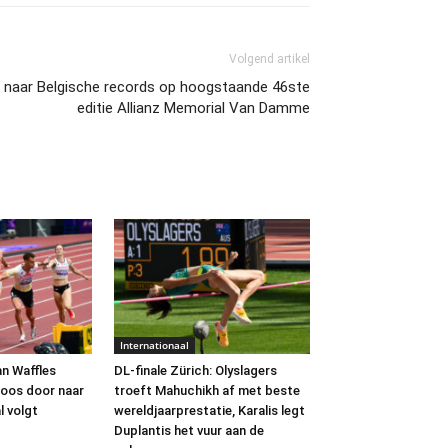
Volgend artikel
en naar Belgische records op hoogstaande 46ste
editie Allianz Memorial Van Damme
Internationaal
an Waffles
DL-finale Zürich: Olyslagers
oos door naar
troeft Mahuchikh af met beste
l volgt
wereldjaarprestatie, Karalis legt
Duplantis het vuur aan de