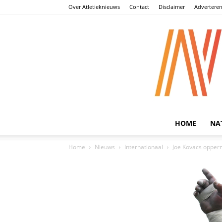
Over Atletieknieuws
Contact
Disclaimer
Advertere
HOME
NA
Home
Nieuws
Internationaal
Joe Kovacs opperm