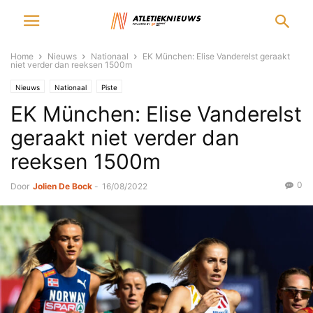
Home
Nieuws
Nationaal
EK München: Elise Vanderelst geraakt
niet verder dan reeksen 1500m
Nieuws
Nationaal
Piste
EK München: Elise Vanderelst
geraakt niet verder dan
reeksen 1500m
0
Door
Jolien De Bock
-
16/08/2022