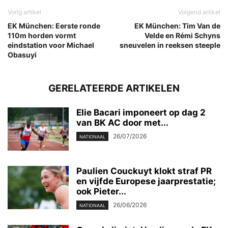
Vorig artikel
Volgend artikel
EK München: Eerste ronde
EK München: Tim Van de
110m horden vormt
Velde en Rémi Schyns
eindstation voor Michael
sneuvelen in reeksen steeple
Obasuyi
GERELATEERDE ARTIKELEN
Elie Bacari imponeert op dag 2
van BK AC door met...
26/07/2026
NATIONAAL
Paulien Couckuyt klokt straf PR
en vijfde Europese jaarprestatie;
ook Pieter...
26/06/2026
NATIONAAL