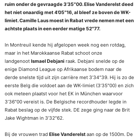
ruim onder de gevraagde 3’35″00. Elise Vanderelst deed
het niet onaardig met 4’05″16, al bleef ze boven de WK-
limiet. Camille Laus moest in Rabat vrede nemen met een
achtste plaats in een eerder matige 52″77.
In Montreuil kende hij afgelopen week nog een rotdag,
maar in het Marokkaanse Rabat schoot onze
landgenoot
Ismael Debjani
raak. Debjani snelde op de
enige Diamond League op Afrikaanse bodem naar de
derde snelste tijd uit zijn carrière met 3’34″39. Hij is zo de
eerste Belg die voldoet aan de WK-limiet (3’35″00) en zich
ook meteen plaatst voor het EK in München waarvoor
3’36″00 vereist is. De Belgische recordhouder legde in
Rabat beslag op de vijfde stek. DE zege ging naar de Brit
Jake Wightman in 3’32″62.
Bij de vrouwen trad
Elise Vanderelst
aan op de 1500m. De