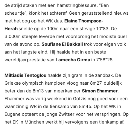
de strijd staken met een hamstringblessure. “Een
scheurtje”, klonk het achteraf. Geen geruststellend nieuws
met het oog op het WK dus.
Elaine Thompson-
Herah
snelde op de 100m naar een stevige 10″83. De
3.000m steeple leverde met voorsprong het mooiste duel
van de avond op.
Soufiane El Bakkali
trok voor eigen volk
aan het langste eind. Hij haalde het in een beste
wereldjaarprestatie van
Lamecha Girma
in 7’58″28.
Miltiadis Tentoglou
haalde zijn gram in de zandbak. De
Griekse olympisch kampioen vloog naar 8m27, duidelijk
beter dan de 8m13 van meerkamper
Simon Ehammer
.
Ehammer was vorig weekend in Götzis nog goed voor een
waanzinnig WR in de tienkamp van 8m45. Op het WK in
Eugene opteert de jonge Zwitser voor het verspringen. Op
het EK in München werkt hij vervolgens een tienkamp af.