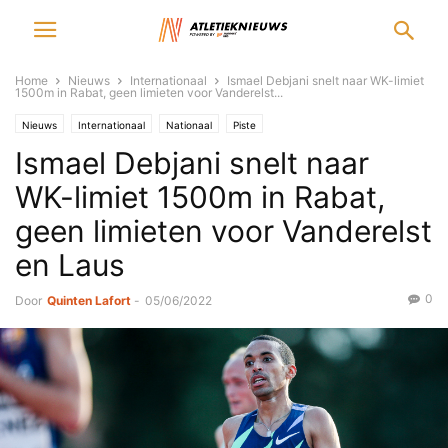
Home
Nieuws
Internationaal
Ismael Debjani snelt naar WK-limiet
1500m in Rabat, geen limieten voor Vanderelst...
Nieuws
Internationaal
Nationaal
Piste
Ismael Debjani snelt naar
WK-limiet 1500m in Rabat,
geen limieten voor Vanderelst
en Laus
0
Door
Quinten Lafort
-
05/06/2022