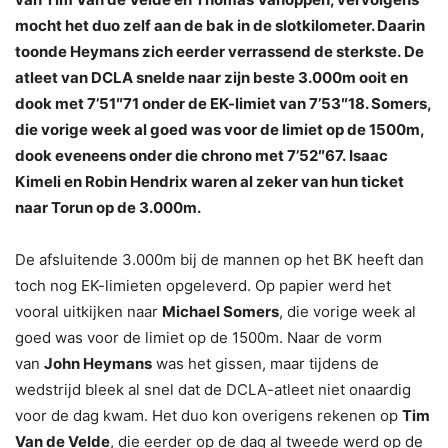
mocht het duo zelf aan de bak in de slotkilometer. Daarin
toonde Heymans zich eerder verrassend de sterkste. De
atleet van DCLA snelde naar zijn beste 3.000m ooit en
dook met 7’51″71 onder de EK-limiet van 7’53″18. Somers,
die vorige week al goed was voor de limiet op de 1500m,
dook eveneens onder die chrono met 7’52″67. Isaac
Kimeli en Robin Hendrix waren al zeker van hun ticket
naar Torun op de 3.000m.
De afsluitende 3.000m bij de mannen op het BK heeft dan
toch nog EK-limieten opgeleverd. Op papier werd het
vooral uitkijken naar
Michael Somers
, die vorige week al
goed was voor de limiet op de 1500m. Naar de vorm
van
John Heymans
was het gissen, maar tijdens de
wedstrijd bleek al snel dat de DCLA-atleet niet onaardig
voor de dag kwam. Het duo kon overigens rekenen op
Tim
Van de Velde
, die eerder op de dag al tweede werd op de