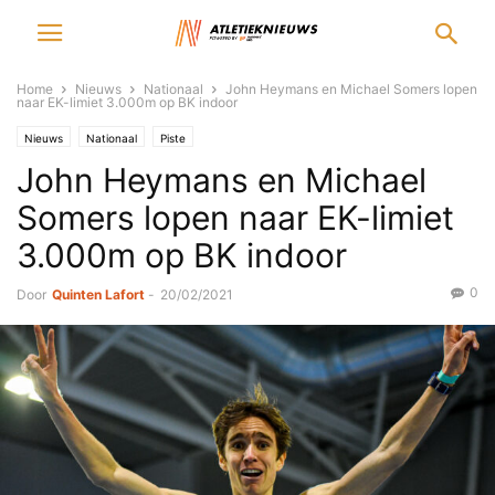
Home
Nieuws
Nationaal
John Heymans en Michael Somers lopen
naar EK-limiet 3.000m op BK indoor
Nieuws
Nationaal
Piste
John Heymans en Michael
Somers lopen naar EK-limiet
3.000m op BK indoor
0
Door
Quinten Lafort
-
20/02/2021