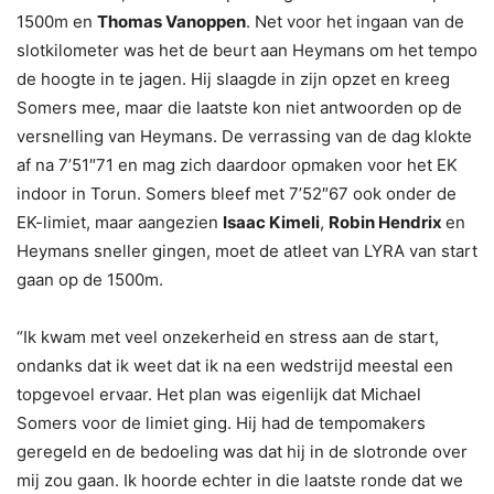
1500m en
Thomas Vanoppen
. Net voor het ingaan van de
slotkilometer was het de beurt aan Heymans om het tempo
de hoogte in te jagen. Hij slaagde in zijn opzet en kreeg
Somers mee, maar die laatste kon niet antwoorden op de
versnelling van Heymans. De verrassing van de dag klokte
af na 7’51″71 en mag zich daardoor opmaken voor het EK
indoor in Torun. Somers bleef met 7’52″67 ook onder de
EK-limiet, maar aangezien
Isaac Kimeli
,
Robin Hendrix
en
Heymans sneller gingen, moet de atleet van LYRA van start
gaan op de 1500m.
“Ik kwam met veel onzekerheid en stress aan de start,
ondanks dat ik weet dat ik na een wedstrijd meestal een
topgevoel ervaar. Het plan was eigenlijk dat Michael
Somers voor de limiet ging. Hij had de tempomakers
geregeld en de bedoeling was dat hij in de slotronde over
mij zou gaan. Ik hoorde echter in die laatste ronde dat we