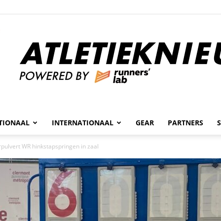
n
TIONAAL
INTERNATIONAAL
GEAR
PARTNERS
Atletieknieuws
ulvert WR hinkstapspringen in zaal