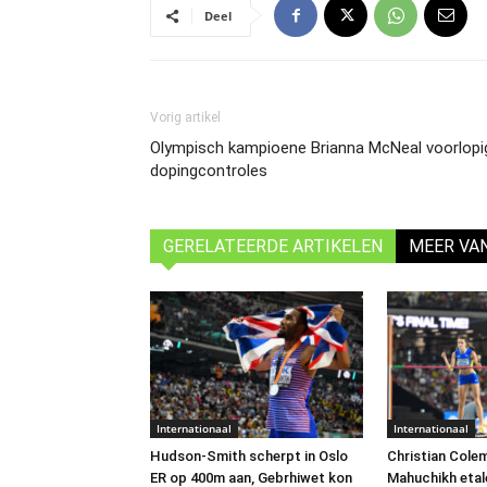
Deel
Vorig artikel
Olympisch kampioene Brianna McNeal voorlopi
dopingcontroles
GERELATEERDE ARTIKELEN
MEER VA
Internationaal
Internationaal
Hudson-Smith scherpt in Oslo
Christian Cole
ER op 400m aan, Gebrhiwet kon
Mahuchikh eta