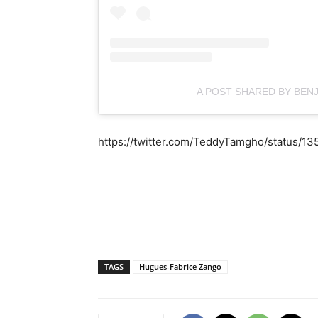
A POST SHARED BY BEN
https://twitter.com/TeddyTamgho/status/
TAGS
Hugues-Fabrice Zango