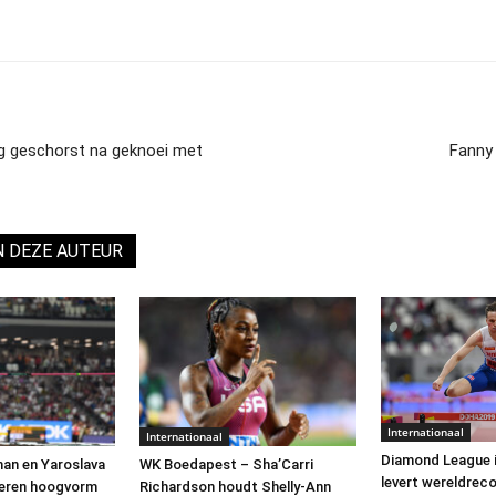
g geschorst na geknoei met
Fanny 
N DEZE AUTEUR
Internationaal
Internationaal
Diamond League 
man en Yaroslava
WK Boedapest – Sha’Carri
levert wereldrec
leren hoogvorm
Richardson houdt Shelly-Ann