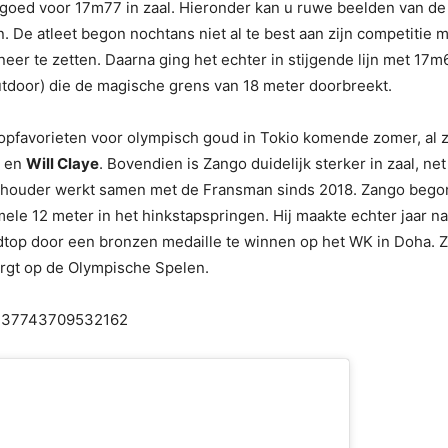
al goed voor 17m77 in zaal. Hieronder kan u ruwe beelden van d
n. De atleet begon nochtans niet al te best aan zijn competitie
r te zetten. Daarna ging het echter in stijgende lijn met 17m6
outdoor) die de magische grens van 18 meter doorbreekt.
 topfavorieten voor olympisch goud in Tokio komende zomer, al 
en
Will Claye
. Bovendien is Zango duidelijk sterker in zaal, n
dhouder werkt samen met de Fransman sinds 2018. Zango begon s
mele 12 meter in het hinkstapspringen. Hij maakte echter jaar 
ldtop door een bronzen medaille te winnen op het WK in Doha. Z
rgt op de Olympische Spelen.
50437743709532162