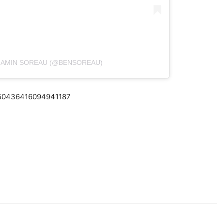
JAMIN SOREAU (@BENSOREAU)
1350436416094941187