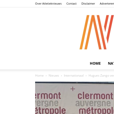
Over Atletieknieuws
Contact
Disclaimer
Advertere
HOME
NA
Home
Nieuws
Internationaal
Hugues Zango verp