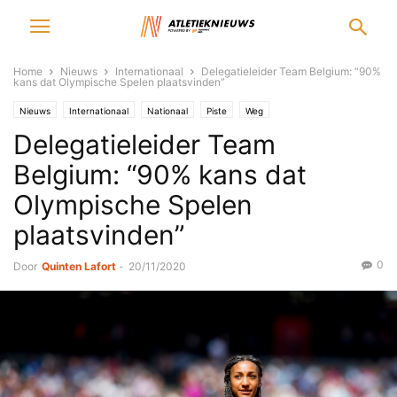
Home
Nieuws
Internationaal
Delegatieleider Team Belgium: “90%
kans dat Olympische Spelen plaatsvinden”
Nieuws
Internationaal
Nationaal
Piste
Weg
Delegatieleider Team
Belgium: “90% kans dat
Olympische Spelen
plaatsvinden”
0
Door
Quinten Lafort
-
20/11/2020