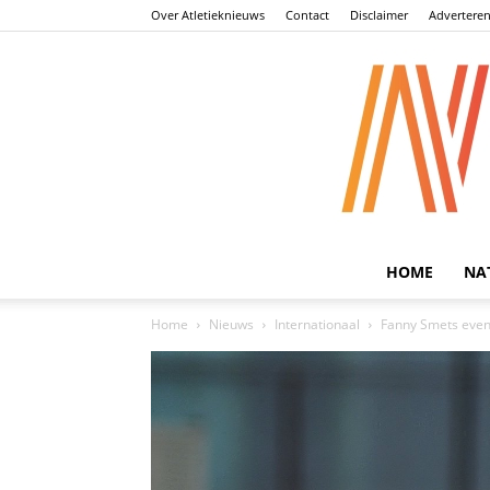
Over Atletieknieuws
Contact
Disclaimer
Advertere
HOME
NA
Home
Nieuws
Internationaal
Fanny Smets even