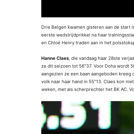
Drie Belgen kwamen gisteren aan de start i
eerste wedstrijdprikkel na haar trainingsst
en Chloé Henry traden aan in het polsstok
Hanne
Claes
, die vandaag haar 28ste verj
ze dit seizoen tot 56″37. Voor Doha wordt 
aangezien ze een baan aangeboden kreeg d
volk naar haar hand in 55″13. Claes kon ni
weken, met als scherprechter het BK AC. Vor