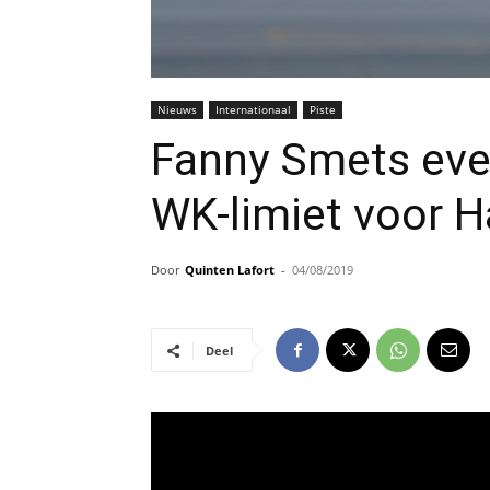
Nieuws
Internationaal
Piste
Fanny Smets eve
WK-limiet voor H
Door
Quinten Lafort
-
04/08/2019
Deel