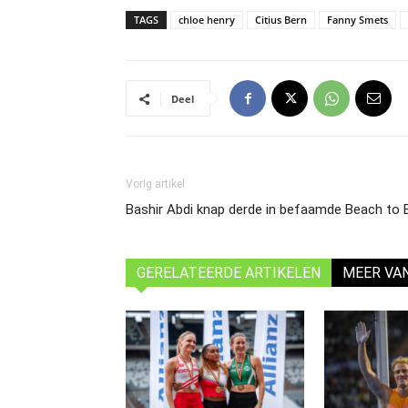
TAGS
chloe henry
Citius Bern
Fanny Smets
Deel
Vorig artikel
Bashir Abdi knap derde in befaamde Beach to
GERELATEERDE ARTIKELEN
MEER VA