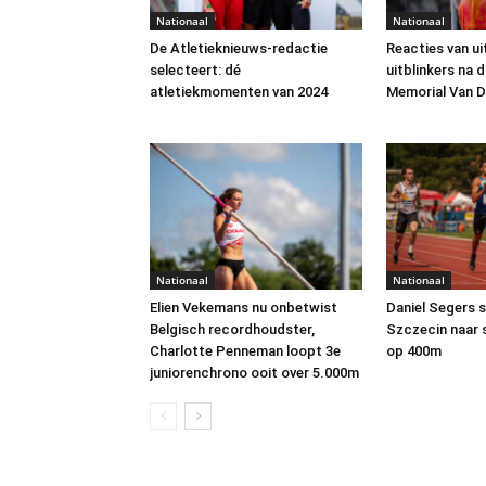
Nationaal
Nationaal
De Atletieknieuws-redactie
Reacties van ui
selecteert: dé
uitblinkers na 
atletiekmomenten van 2024
Memorial Van
Nationaal
Nationaal
Elien Vekemans nu onbetwist
Daniel Segers s
Belgisch recordhoudster,
Szczecin naar 
Charlotte Penneman loopt 3e
op 400m
juniorenchrono ooit over 5.000m