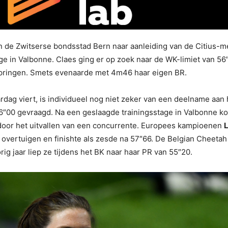
n de Zwitserse bondsstad Bern naar aanleiding van de Citius-
age in Valbonne. Claes ging er op zoek naar de WK-limiet van 5
springen. Smets evenaarde met 4m46 haar eigen BR.
aardag viert, is individueel nog niet zeker van een deelname 
56″00 gevraagd. Na een geslaagde trainingsstage in Valbonne ko
oor het uitvallen van een concurrente. Europees kampioenen
et overtuigen en finishte als zesde na 57″66. De Belgian Cheet
ig jaar liep ze tijdens het BK naar haar PR van 55″20.