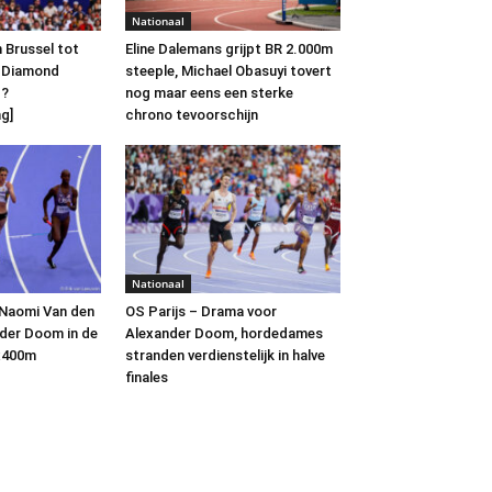
Nationaal
n Brussel tot
Eline Dalemans grijpt BR 2.000m
e Diamond
steeple, Michael Obasuyi tovert
g?
nog maar eens een sterke
g]
chrono tevoorschijn
Nationaal
 Naomi Van den
OS Parijs – Drama voor
der Doom in de
Alexander Doom, hordedames
4x400m
stranden verdienstelijk in halve
finales