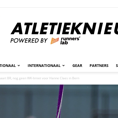
n
TIONAAL
INTERNATIONAAL
GEAR
PARTNERS
Atletieknieuws
aart BR, nog geen WK-limiet voor Hanne Claes in Bern