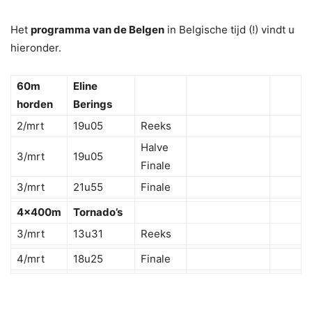
Het
programma van de Belgen
in Belgische tijd (!) vindt u
hieronder.
60m
Eline
horden
Berings
2/mrt
19u05
Reeks
Halve
3/mrt
19u05
Finale
3/mrt
21u55
Finale
4x400m
Tornado’s
3/mrt
13u31
Reeks
4/mrt
18u25
Finale