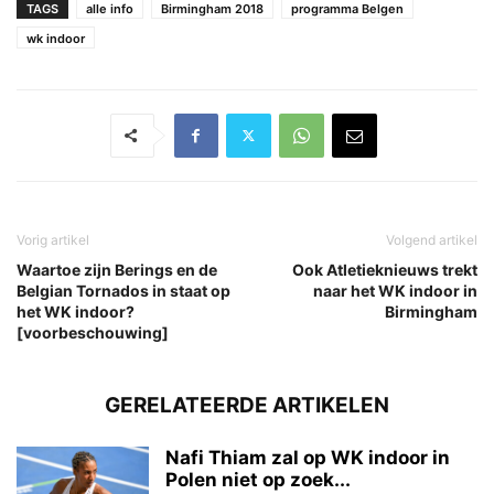
TAGS
alle info
Birmingham 2018
programma Belgen
wk indoor
Vorig artikel
Volgend artikel
Waartoe zijn Berings en de
Ook Atletieknieuws trekt
Belgian Tornados in staat op
naar het WK indoor in
het WK indoor?
Birmingham
[voorbeschouwing]
GERELATEERDE ARTIKELEN
Nafi Thiam zal op WK indoor in
Polen niet op zoek...