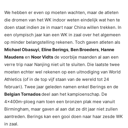
We hebben er even op moeten wachten, maar de atleten
die dromen van het WK indoor weten eindelijk wat hen te
doen staat indien ze in maart naar China willen trekken. In
een olympisch jaar kan een WK in zaal over het algemeen
op minder belangstelling rekenen. Toch gaven atleten als
Michael Obasuyi
,
Eline Berings
,
Ben Broeders
,
Hanne
Maudens
en
Noor Vidts
de voorbije maanden al aan een
verre trip naar Nanjing niet uit te sluiten. Die laatste twee
moeten echter wel rekenen op een uitnodiging van World
Athletics (of in de top vijf staan van de wereld tot 24
februari). Twee jaar geleden namen enkel Berings en de
Belgian Tornados
deel aan het kampioenschap. De
4x400m-ploeg nam toen een bronzen plak mee vanuit
Birmingham, maar gaven al aan dat ze dit jaar niet zullen
aantreden. Berings kan een gooi doen naar haar zesde WK
in zaal.