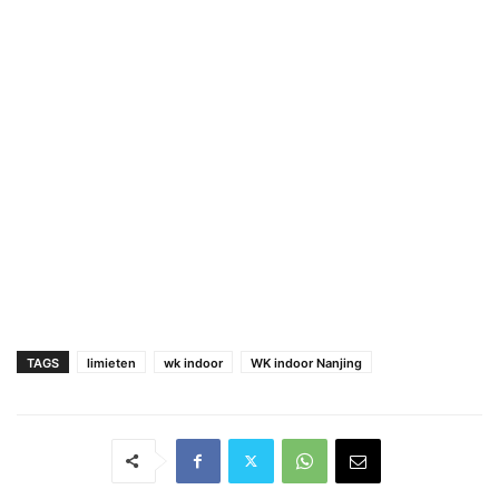
TAGS
limieten
wk indoor
WK indoor Nanjing