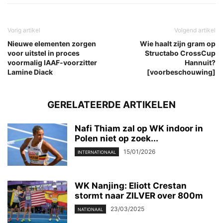
Vorig artikel
Volgend artikel
Nieuwe elementen zorgen
Wie haalt zijn gram op
voor uitstel in proces
Structabo CrossCup
voormalig IAAF-voorzitter
Hannuit?
Lamine Diack
[voorbeschouwing]
GERELATEERDE ARTIKELEN
Nafi Thiam zal op WK indoor in
Polen niet op zoek...
15/01/2026
INTERNATIONAAL
WK Nanjing: Eliott Crestan
stormt naar ZILVER over 800m
23/03/2025
NATIONAAL