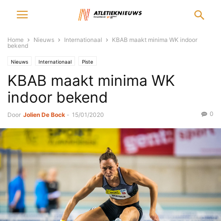
Home
Nieuws
Internationaal
KBAB maakt minima WK indoor
bekend
Nieuws
Internationaal
Piste
KBAB maakt minima WK
indoor bekend
0
Door
Jolien De Bock
-
15/01/2020