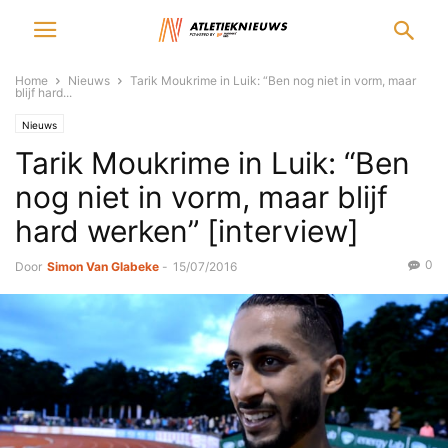
Home
Nieuws
Tarik Moukrime in Luik: “Ben nog niet in vorm, maar
blijf hard...
Nieuws
Tarik Moukrime in Luik: “Ben
nog niet in vorm, maar blijf
hard werken” [interview]
0
Door
Simon Van Glabeke
-
15/07/2016