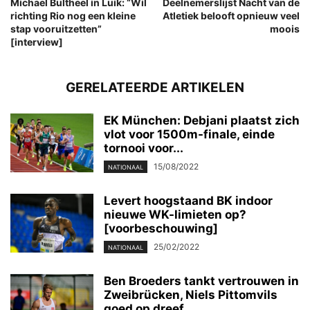
Michael Bultheel in Luik: “Wil
Deelnemerslijst Nacht van de
richting Rio nog een kleine
Atletiek belooft opnieuw veel
stap vooruitzetten”
moois
[interview]
GERELATEERDE ARTIKELEN
EK München: Debjani plaatst zich
vlot voor 1500m-finale, einde
tornooi voor...
15/08/2022
NATIONAAL
Levert hoogstaand BK indoor
nieuwe WK-limieten op?
[voorbeschouwing]
25/02/2022
NATIONAAL
Ben Broeders tankt vertrouwen in
Zweibrücken, Niels Pittomvils
goed op dreef...