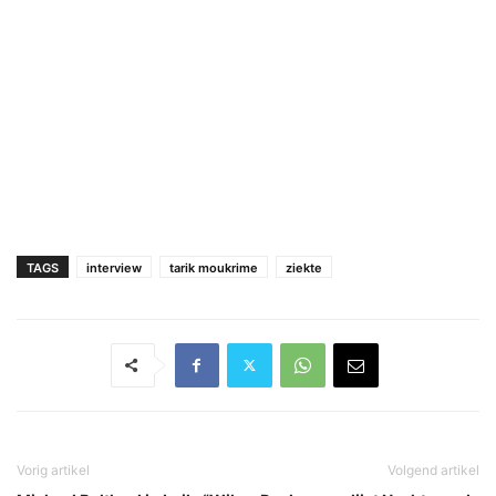
TAGS
interview
tarik moukrime
ziekte
Vorig artikel
Volgend artikel