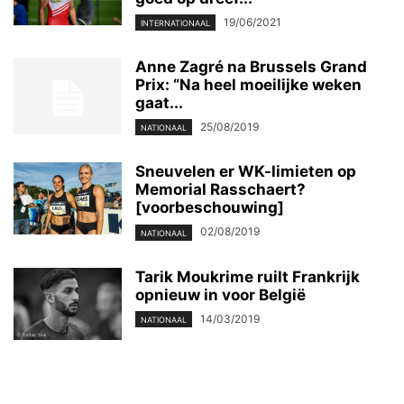
19/06/2021
INTERNATIONAAL
Anne Zagré na Brussels Grand
Prix: “Na heel moeilijke weken
gaat...
25/08/2019
NATIONAAL
Sneuvelen er WK-limieten op
Memorial Rasschaert?
[voorbeschouwing]
02/08/2019
NATIONAAL
Tarik Moukrime ruilt Frankrijk
opnieuw in voor België
14/03/2019
NATIONAAL